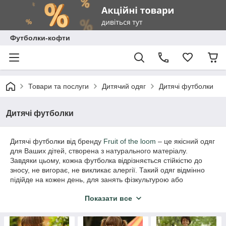
Футболки-кофти
Товари та послуги
Дитячий одяг
Дитячі футболки
Дитячі футболки
Дитячі футболки від бренду
Fruit of the loom
– це якісний одяг
для Ваших дітей, створена з натурального матеріалу.
Завдяки цьому, кожна футболка відрізняється стійкістю до
зносу, не вигорає, не викликає алергії. Такий одяг відмінно
підійде на кожен день, для занять фізкультурою або
тренувань у спортивних секціях. В асортименті варіанти для
Показати все
хлопчиків і дівчаток, а також велика різноманітність кольорів.
Придбати дитячі футболки в Україні можна в нашому
інтернет-магазині вроздріб!