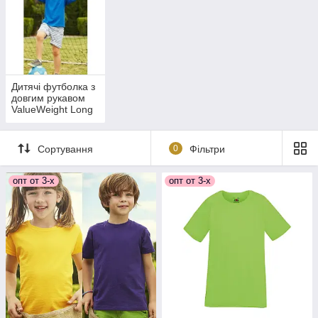
Дитячі футболка з
довгим рукавом
ValueWeight Long
Sleeve 61-007-0
Сортування
0
Фільтри
опт от 3-х
опт от 3-х