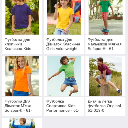
Футболка для
Футболка Для
Футболка для
хлопчиків
Дівчаток Класична
мальчиков Мягкая
Класична Kids
Girls Valueweight -
Sofspun® - 61-
Valueweight - 61-
61-005-0
015-0
033-0
Футболка Для
Футболка
Дитяча легка
Дівчаток М'яка
Спортивна Kids
футболка Original
Sofspun® - 61-
Performance - 61-
61-019-0
017-0
013-0