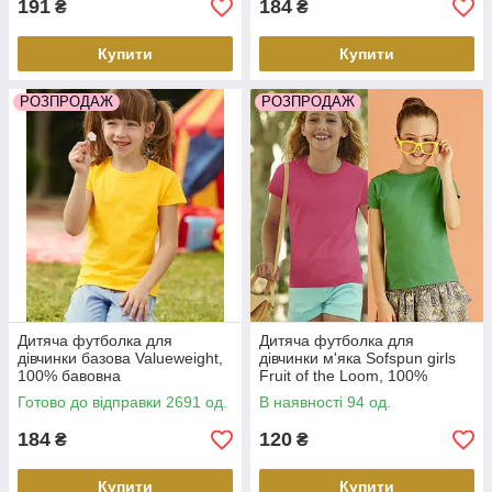
191
184
₴
₴
Купити
Купити
РОЗПРОДАЖ
РОЗПРОДАЖ
Дитяча футболка для
Дитяча футболка для
дівчинки базова Valueweight,
дівчинки м'яка Sofspun girls
100% бавовна
Fruit of the Loom, 100%
бавовна
Готово до відправки 2691 од.
В наявності 94 од.
184
120
₴
₴
Купити
Купити