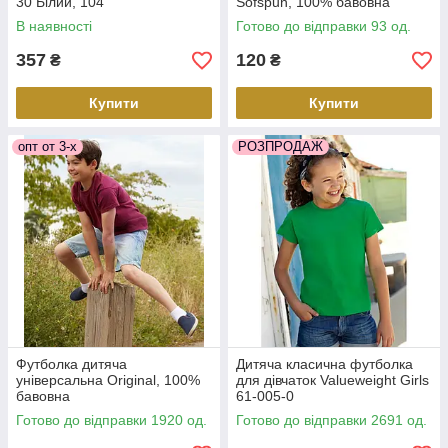
30 Білий, 104
Sofspun, 100% бавовна
В наявності
Готово до відправки 93 од.
357
120
₴
₴
Купити
Купити
опт от 3-х
РОЗПРОДАЖ
Футболка дитяча
Дитяча класична футболка
універсальна Original, 100%
для дівчаток Valueweight Girls
бавовна
61-005-0
Готово до відправки 1920 од.
Готово до відправки 2691 од.