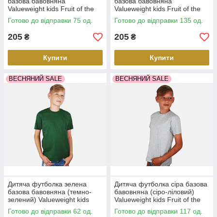
базова бавовняна
базова бавовняна
Valueweight kids Fruit of the
Valueweight kids Fruit of the
Loom 104, Червоний
Loom
Готово до відправки 75 од.
Готово до відправки 135 од.
205
205
₴
₴
Купити
Купити
ВЕСНЯНИЙ SALE
ВЕСНЯНИЙ SALE
Дитяча футболка зелена
Дитяча футболка сіра базова
базова бавовняна (темно-
бавовняна (сіро-ліловий)
зелений) Valueweight kids
Valueweight kids Fruit of the
Fruit of the Loom
Loom
Готово до відправки 62 од.
Готово до відправки 117 од.