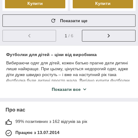
Купити
Купити
Показати ще
1
/ 6
Футболки для дітей – ціни від виробника
Вибираючи одяг для дітей, кожен батько прагне дати дитині
лише найкраще. При цьому, цінується недорогий одяг, адже
діти дуже швидко ростуть – і вже на наступний рік така
футболка буде дитині просто мала. Вигідно купити футболки
для хлопчиків і дівчаток можна у нас!
Показати все
Дитячі футболки, які Ви знайдете в нашому каталозі,
відрізняються наступним:
Матеріал – 100% бавовна. Він чудово відводить
Про нас
вологу від тіла, дозволяє шкірі дихати, що попереджає
появу пітливості.
99% позитивних з 162 відгуків за рік
Висока якість швів – ніяких стирчачих ниток або
Працює з 13.07.2014
дискомфорту для шкіри.