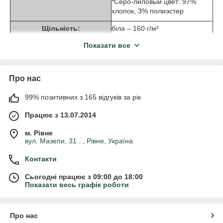
*Серо-лиловый цвет: 97%
хлопок, 3% полиэстер
Щільність:
біла – 160 г/м²
кольорова – 165 г/м²
Показати все
Розмір:
3-4, 5-6, 7-8, 9-11, 12-13, 14-
15
Про нас
Штук в картонной
72
коробке:
99% позитивних з 165 відгуків за рік
Інноваційна супер м'яка на дотик тканина Sofspun®
Працює з 13.07.2014
Приталені, відмінно підходить для рітейлу
м. Рівне
Виріз човником з суміші бавовни і лайкри® обробка
вул. Мазепи, 31 . , Рівне, Україна
горловини закріплена одним рядком
Виріз оброблений тасьмою по плечовому шву
Контакти
Сьогодні працює з 09:00 до 18:00
Показати весь графік роботи
Про нас