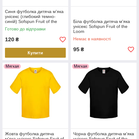
Синя футболка дитяча м'яка
унісекс (глибокий темно-
синій) Sofspun Fruit of the
Біла футболка дитяча м'яка
Loom
унісекс Sofspun Fruit of the
Готово до відправки
Loom
120
Немає в наявності
₴
95
₴
Купити
Мягкая
Мягкая
Жовта футболка дитяча
Чорна футболка дитяча м'яка
м'яка унісекс Sofspun Fruit of
унісекс Sofspun Fruit of the