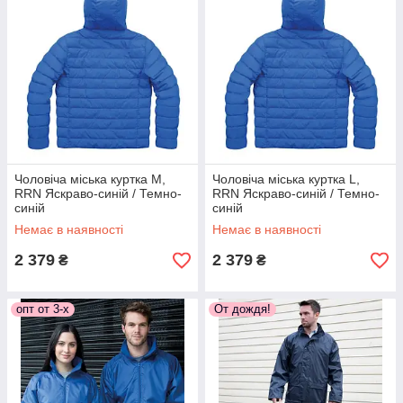
Чоловіча міська куртка M,
Чоловіча міська куртка L,
RRN Яскраво-синій / Темно-
RRN Яскраво-синій / Темно-
синій
синій
Немає в наявності
Немає в наявності
2 379
2 379
₴
₴
опт от 3-х
От дождя!