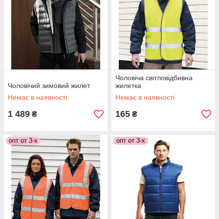
Чоловіча світловідбивна
Чоловічий зимовий жилет
жилетка
Немає в наявності
Немає в наявності
1 489
165
₴
₴
опт от 3-х
опт от 3-х