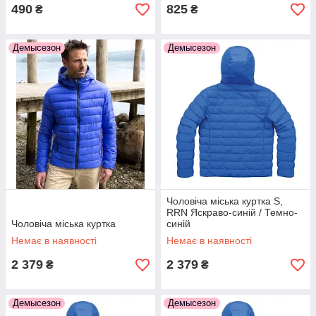
490
825
₴
₴
Демысезон
Демысезон
Чоловіча міська куртка S,
RRN Яскраво-синій / Темно-
Чоловіча міська куртка
синій
Немає в наявності
Немає в наявності
2 379
2 379
₴
₴
Демысезон
Демысезон