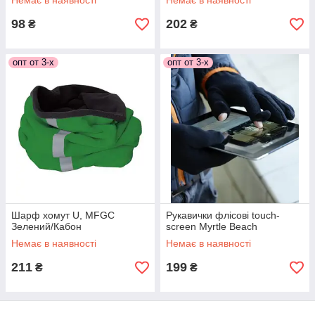
Немає в наявності
Немає в наявності
98
202
₴
₴
опт от 3-х
опт от 3-х
Шарф хомут U, MFGC
Рукавички флісові touch-
Зелений/Кабон
screen Myrtle Beach
Немає в наявності
Немає в наявності
211
199
₴
₴