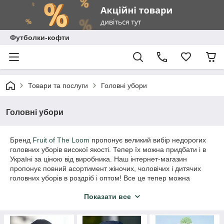
Футболки-кофти
Товари та послуги
Головні убори
Головні убори
Бренд
Fruit of The Loom
пропонує великий вибір недорогих
головних уборів високої якості. Тепер їх можна придбати і в
Україні за ціною від виробника. Наш інтернет-магазин
пропонує повний асортимент жіночих, чоловічих і дитячих
головних уборів в роздріб і оптом! Все це тепер можна
замовити за кілька хвилин, не витрачаючи час на походи по
Показати все
магазинах або покупки на різних інтернет-сайтах.