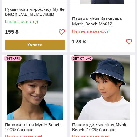
Рукавички з мікрофлісу Myrtle
Beach L/XL, MLME Лайм
Панама літня бавовняна
В наявності 7 од.
Myrtle Beach Mb012
155
Немає в наявності
₴
128
₴
Купити
Летняя!
опт от 3-х
Панамка літня Myrtle Beach,
Панама дитяча літня Myrtle
100% бавовна
Beach, 100% бавовна