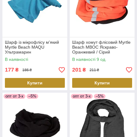
Шарф із мікрофлісу м'який
Шарф хомут флісовий Myrtle
Myrtle Beach MAQU
Beach MBOC Яскраво-
Ультрамарин
Оранжевий / Сірий
В наявності
В наявності 9 од.
177
201
₴
₴
186 ₴
211 ₴
Купити
Купити
опт от 3-х
–5%
опт от 3-х
–5%