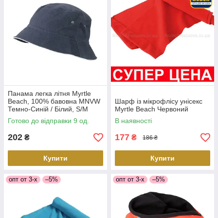
Панама легка літня Myrtle
Beach, 100% бавовна MNVW
Шарф із мікрофлісу унісекс
Темно-Синій / Білий, S/M
Myrtle Beach Червоний
Готово до відправки 9 од.
В наявності
202
177
₴
₴
186 ₴
Купити
Купити
опт от 3-х
–5%
опт от 3-х
–5%