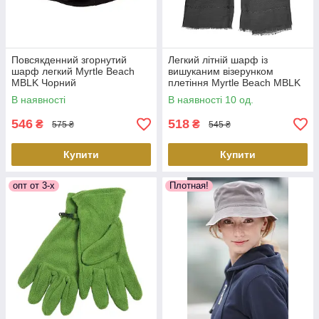
Повсякденний згорнутий
Легкий літній шарф із
шарф легкий Myrtle Beach
вишуканим візерунком
MBLK Чорний
плетіння Myrtle Beach MBLK
Чорний
В наявності
В наявності 10 од.
546
518
₴
₴
575 ₴
545 ₴
Купити
Купити
опт от 3-х
Плотная!