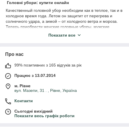
Головні убори: купити онлайн
Качественный головной убор необходим как в теплое, так и в
холодное время года. Летом он защитит от перегрева и
солнечного удара, а зимой – от холодного ветра и мороза.
Теперь приобрести женские головные уборы, мужские
головные уборы и детские головные уборы можно в один
Показати все
клик – и в одном магазине! Достаточно открыть наш каталог,
чтобы найти:
Кепки
;
Про нас
Панам
и
;
99% позитивних з 165 відгуків за рік
Кепки тракер
и
;
Кепки
каптур
;
Працює з 13.07.2014
Бейсболки
;
м. Рівне
Кепки з прямим к
аптуром
;
вул. Мазепи, 31 . , Рівне, Україна
Шапки
.
Контакти
Кожен з цих головних уборів зроблений з якісних натуральних
матеріалів, які не викликають алергії або дискомфорту.
Сьогодні вихідний
Показати весь графік роботи
Якісне пошиття гарантує не тільки естетичний зовнішній
вигляд, але і довговічність. Шапки і кепки можна легко прати
вдома або віддати в хімчистку.