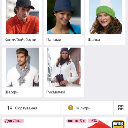
Кепки/бейсболки
Панами
Шапки
Шарфи
Рукавички
Сортування
0
Фільтри
Для Лета!
опт от 3-х
–5%