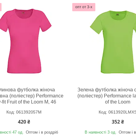
опт от 3-х
линова футболка жіноча
Зелена футболка жіноча 
вна (поліестер) Performance
(поліестер) Performance lad
-fit Fruit of the Loom M, 46
of the Loom
061392057M
0613920LMX
420 ₴
352 ₴
вності 47 од.
Оптом і в роздріб
В наявності 3 од.
Оптом і в