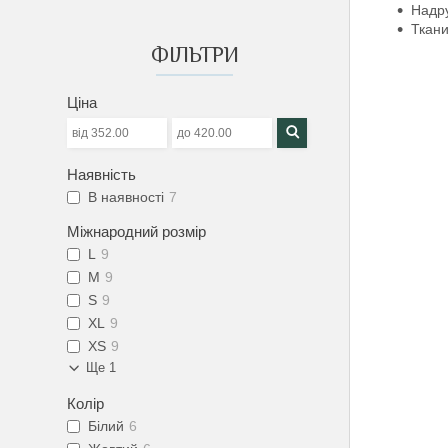
Надру
Ткани
ФІЛЬТРИ
Ціна
Наявність
В наявності
7
Міжнародний розмір
L
9
M
9
S
9
XL
9
XS
9
Ще 1
Колір
Білий
6