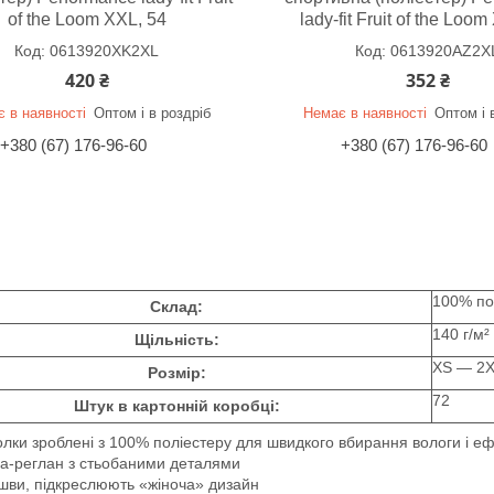
of the Loom XXL, 54
lady-fit Fruit of the Loo
0613920XK2XL
0613920AZ2X
420 ₴
352 ₴
 в наявності
Оптом і в роздріб
Немає в наявності
Оптом і 
+380 (67) 176-96-60
+380 (67) 176-96-60
100% по
Склад:
140 г/м²
Щільність:
XS ― 2
Розмір:
72
Штук в картонній коробці:
лки зроблені з 100% поліестеру для швидкого вбирання вологи і е
а-реглан з стьобаними деталями
 шви, підкреслюють «жіноча» дизайн