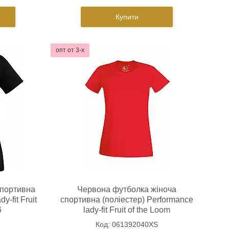
Купити
опт от 3-х
спортивна
Червона футболка жіноча
y-fit Fruit
спортивна (поліестер) Performance
6
lady-fit Fruit of the Loom
061392040XS