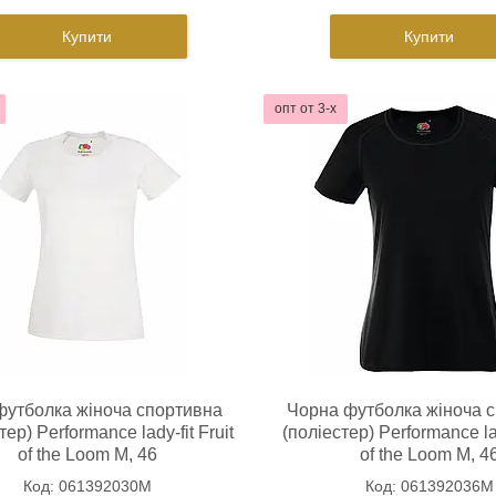
Купити
Купити
опт от 3-х
футболка жіноча спортивна
Чорна футболка жіноча 
тер) Performance lady-fit Fruit
(поліестер) Performance lad
of the Loom M, 46
of the Loom M, 4
061392030M
061392036M