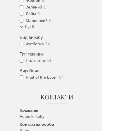
Жовтий
6
Зелений
1
Лайм
5
Малиновий
6
Ще 5
Вид виробу
Футболка
54
Тип тканини
Поліестер
54
Виробник
Fruit of the Loom
54
КОНТАКТИ
Futbolki-kofty
Алина