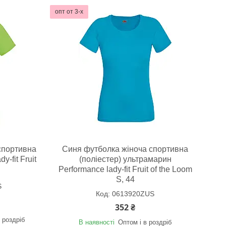
опт от 3-х
спортивна
Синя футболка жіноча спортивна
y-fit Fruit
(поліестер) ультрамарин
Performance lady-fit Fruit of the Loom
S, 44
S
0613920ZUS
352 ₴
 роздріб
В наявності
Оптом і в роздріб