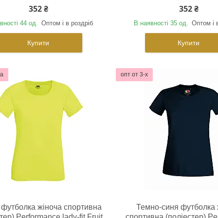
352 ₴
352 ₴
вності 44 од.
Оптом і в роздріб
В наявності 35 од.
Оптом і 
Купити
Купити
та
опт от 3-х
футболка жіноча спортивна
Темно-синя футболка 
тер) Performance lady-fit Fruit
спортивна (поліестер) Pe