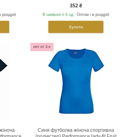
352 ₴
в роздріб
В наявності 6 од.
Оптом і в роздріб
Купити
опт от 3-х
жіноча
Синя футболка жіноча спортивна
rformance
(поліестер) Performance lady-fit Fruit