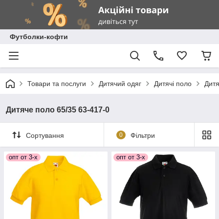
Футболки-кофти
Товари та послуги
Дитячий одяг
Дитячі поло
Дитя
Дитяче поло 65/35 63-417-0
Сортування
0
Фільтри
опт от 3-х
опт от 3-х