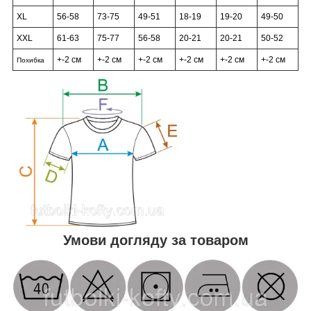
XL
56-58
73-75
49-51
18-19
19-20
49-50
XXL
61-63
75-77
56-58
20-21
20-21
50-52
+-2 см
+-2 см
+-2 см
+-2 см
+-2 см
+-2 см
Похибка
Умови догляду за товаром