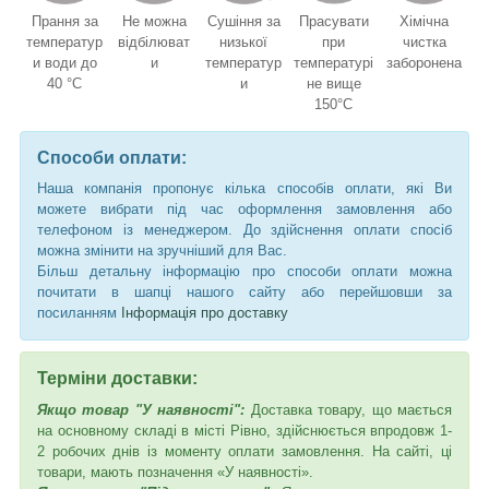
Прання за
Не можна
Сушіння за
Прасувати
Хімічна
температур
відбілюват
низької
при
чистка
и води до
и
температур
температурі
заборонена
40 °C
и
не вище
150°C
Способи оплати:
Наша компанія пропонує кілька способів оплати, які Ви
можете вибрати під час оформлення замовлення або
телефоном із менеджером. До здійснення оплати спосіб
можна змінити на зручніший для Вас.
Більш детальну інформацію про способи оплати можна
почитати в шапці нашого сайту або перейшовши за
посиланням
Інформація про доставку
Терміни доставки:
Якщо товар "У наявності":
Доставка товару, що мається
на основному складі в місті Рівно, здійснюється впродовж 1-
2 робочих днів із моменту оплати замовлення. На сайті, ці
товари, мають позначення «У наявності».