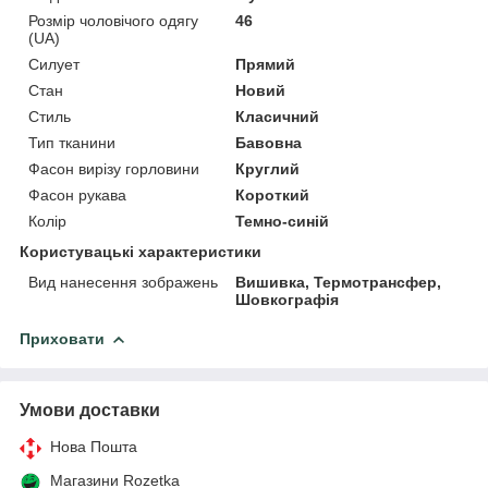
Розмір чоловічого одягу
46
(UA)
Силует
Прямий
Стан
Новий
Стиль
Класичний
Тип тканини
Бавовна
Фасон вирізу горловини
Круглий
Фасон рукава
Короткий
Колір
Темно-синій
Користувацькі характеристики
Вид нанесення зображень
Вишивка, Термотрансфер,
Шовкографія
Приховати
Умови доставки
Нова Пошта
Магазини Rozetka