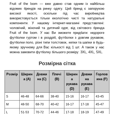
Fruit of the loom — вже давно став одним із найбільш
відомих брендів на ринку одягу. Цей бренд є запорукою
високої якості, оскільки під час виробництва
використовується тільки екологічно чисті та натуральні
компоненти. У нашому інтернет-магазині представлені:
чоловічий, жіночий та дитячий одяг, від світового бренда
Fruit of the loom. У нас Ви зможете придбати: недороге
футболки гуртом і в роздріб, футболки з довгим рукавом,
футболки поло, різні типи толстовок, кепки та шапки в будь-
якому зручному для Вас кількості від 1 шт. А також у нас
можна замовити футболку більшого розміру: 3XL, 4XL, 5XL.
Розмірна сітка
Розмір
Ширин
Довжи
Плечі
Ширин
Довжи
Горлов
а (А)
на (С)
(В)
а
на
ина (F)
рукава
рукава
(D)
(Е)
S
46-48
64-66
38-40
15-16
16-17
43-45
M
48-50
68-70
40-42
16-17
17-18
45-47
L
51-53
70-72
44-46
17-18
18-19
47-49