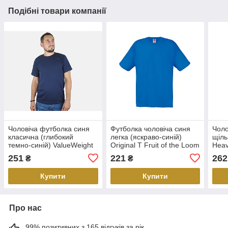
Подібні товари компанії
Чоловіча футболка синя
Футболка чоловіча синя
Чоло
класична (глибокий
легка (яскраво-синій)
щіль
темно-синій) ValueWeight
Original T Fruit of the Loom
Heav
Fruit of the Loom 2XL, 54
54, Яскраво-синій
251
221
262
₴
₴
Купити
Купити
Про нас
99% позитивних з 165 відгуків за рік