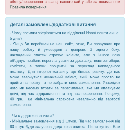
обміну/повернення в шапці нашого сайту або за посиланням
Правила повернення
Деталі замовлень/додаткові питання
- Чому посилки зберігаються на відділенні Нової пошти лише
5 днів?
- Якщо Ви перейшли на наш сайт, отже, Ви пробували про
нашу роботу й ужеведені з довірою. З одного боку,
накладений платеж страхує клієнта, але з іншого боку
об'єднує неабияк переплачувати за доставку, поштові збори,
комітети, а також процентні за переклад накладеного
платежу. Для інтернет-магазину ще більше ризику. До нас
може звернутися небажаний клієнт, який може просто не
прийти на пошту та не забрати своє замовлення. Унаслідок
чого ми несемо втрати за пересилання, яке ми оплачуємо
двічі, під час відправлення та під час повернення. По-цему,
40 грн. це мінімальна страховка незалежно від вартості
замовлення.
- Чи є додаткові знижки?
- Мінімальне замовлення від 1 штуки. Під час замовлення від
60 штук буде залучена додаткова знижка. Після купівлі Вам