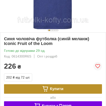
Синя чоловіча футболка (синій меланж)
Iconic Fruit of the Loom
Готово до відправки 29 од.
Код: 0614300R6S
Опт і роздріб
226
₴
202 ₴
від 72 шт.
Купити
або
Купити з