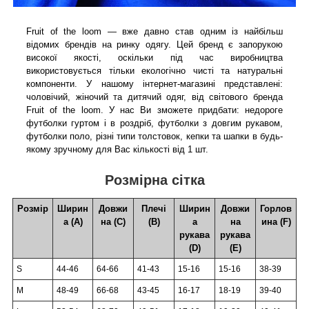
Fruit of the loom — вже давно став одним із найбільш
відомих брендів на ринку одягу. Цей бренд є запорукою
високої якості, оскільки під час виробництва
використовується тільки екологічно чисті та натуральні
компоненти. У нашому інтернет-магазині представлені:
чоловічий, жіночий та дитячий одяг, від світового бренда
Fruit of the loom. У нас Ви зможете придбати: недороге
футболки гуртом і в роздріб, футболки з довгим рукавом,
футболки поло, різні типи толстовок, кепки та шапки в будь-
якому зручному для Вас кількості від 1 шт.
Розмірна сітка
Розмір
Ширин
Довжи
Плечі
Ширин
Довжи
Горлов
а (А)
на (С)
(В)
а
на
ина (F)
рукава
рукава
(D)
(Е)
S
44-46
64-66
41-43
15-16
15-16
38-39
M
48-49
66-68
43-45
16-17
18-19
39-40