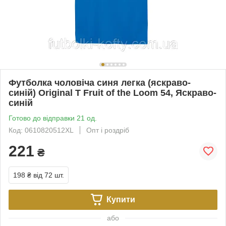
Футболка чоловіча синя легка (яскраво-
синій) Original T Fruit of the Loom 54, Яскраво-
синій
Готово до відправки 21 од.
Код: 0610820512XL
Опт і роздріб
221
₴
198 ₴
від 72 шт.
Купити
або