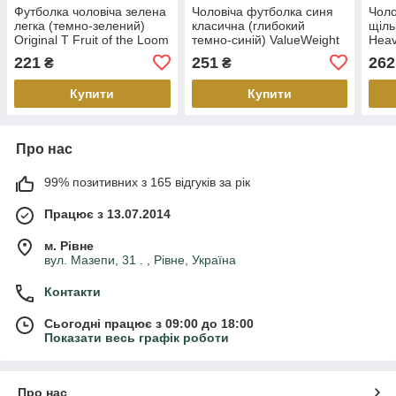
Футболка чоловіча зелена
Чоловіча футболка синя
Чоло
легка (темно-зелений)
класична (глибокий
щіль
Original T Fruit of the Loom
темно-синій) ValueWeight
Heav
54, Темно-зелений
Fruit of the Loom 2XL, 54
221
251
262
₴
₴
Купити
Купити
Про нас
99% позитивних з 165 відгуків за рік
Працює з 13.07.2014
м. Рівне
вул. Мазепи, 31 . , Рівне, Україна
Контакти
Сьогодні працює з 09:00 до 18:00
Показати весь графік роботи
Про нас