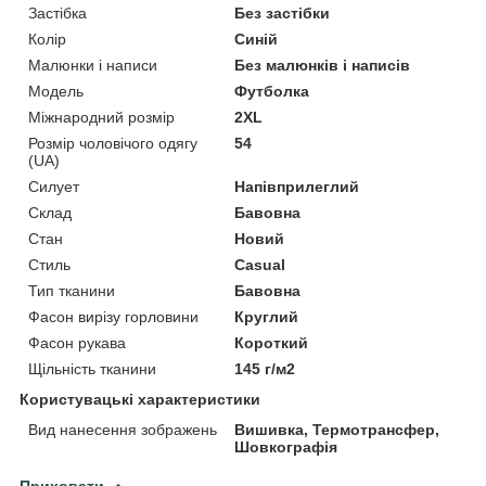
Застібка
Без застібки
Колір
Синій
Малюнки і написи
Без малюнків і написів
Модель
Футболка
Міжнародний розмір
2XL
Розмір чоловічого одягу
54
(UA)
Силует
Напівприлеглий
Склад
Бавовна
Стан
Новий
Стиль
Casual
Тип тканини
Бавовна
Фасон вирізу горловини
Круглий
Фасон рукава
Короткий
Щільність тканини
145 г/м2
Користувацькі характеристики
Вид нанесення зображень
Вишивка, Термотрансфер,
Шовкографія
Приховати