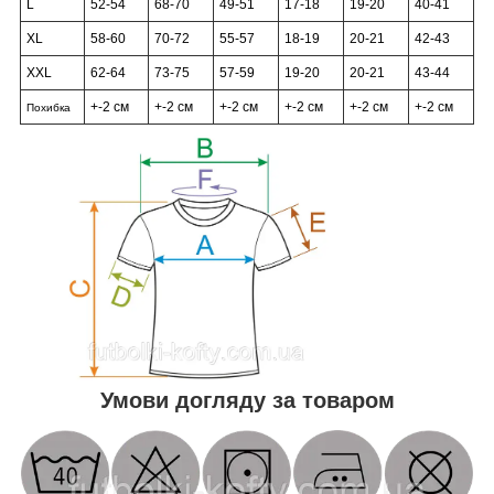
L
52-54
68-70
49-51
17-18
19-20
40-41
XL
58-60
70-72
55-57
18-19
20-21
42-43
XXL
62-64
73-75
57-59
19-20
20-21
43-44
+-2 см
+-2 см
+-2 см
+-2 см
+-2 см
+-2 см
Похибка
Умови догляду за товаром