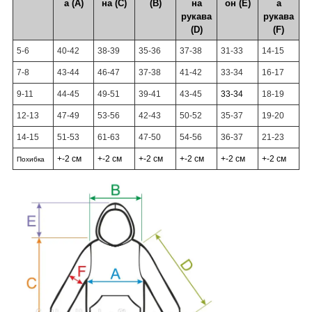
а (А)
на (С)
(В)
на
он (Е)
а
рукава
рукава
(D)
(F)
5-6
40-42
38-39
35-36
37-38
31-33
14-15
7-8
43-44
46-47
37-38
41-42
33-34
16-17
9-11
44-45
49-51
39-41
43-45
33-34
18-19
12-13
47-49
53-56
42-43
50-52
35-37
19-20
14-15
51-53
61-63
47-50
54-56
36-37
21-23
+-2 см
+-2 см
+-2 см
+-2 см
+-2 см
+-2 см
Похибка