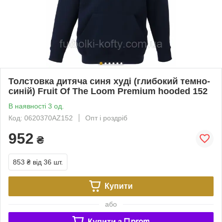
Толстовка дитяча синя худі (глибокий темно-
синій) Fruit Of The Loom Premium hooded 152
В наявності 3 од.
Код: 0620370AZ152
Опт і роздріб
952
₴
853 ₴
від 36 шт.
Купити
або
Купити з