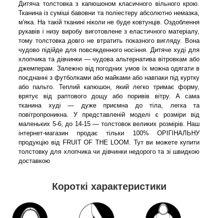
Дитяча толстовка з капюшоном класичного вільного крою.
Тканина із суміші бавовни та поліестеру абсолютно немазка,
м'яка. На такій тканині ніколи не буде ковтунців. Оздоблення
рукавів і низу виробу виготовлене з еластичного матеріалу,
тому толстовка довго не втратить показного вигляду. Вона
чудово підійде для повсякденного носіння. Дитяче худі для
хлопчика та дівчинки — чудова альтернатива вітровкам або
джемперам. Залежно від погодних умов їх можна одягати в
поєднанні з футболками або майками або навпаки під куртку
або пальто. Теплий капюшон, який легко тримає форму,
врятує від раптового дощу або поривів вітру. А сама
тканина худі — дуже приємна до тіла, легка та
повітропроникна.
У представленій моделі є розміри від
маленьких 5-6, до 14-15 — толстовок великих розмірів. Наш
інтернет-магазин продає тільки 100% ОРІГІНАЛЬНУ
продукцію від FRUIT OF THE LOOM. Тут ви можете купити
толстовку для хлопчика чи дівчинки недорого та зі швидкою
доставкою
Короткі характеристики