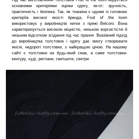
основними критеріями оцінки одягу, як-от: зручність,
практичність і безпека. Так, як тканина є одним із головних
критеріїв високої якості бренда, Fruit of the loom
використовує у виробництві нитки з пряжі Belcoro. Вона
характеризується високою міцністю, низькою ворсистістю й
низьким відсотком зсідання під час прання. Вказівний підхід
до виробництва толстовок і одягу дає змогу створювати
якісні, недорогі толстовки, з найкращою ціною. На нашому
сайті є толстовки на будь-який смак, а саме толстовки-
кенгуру, худі, реглани, свитшоти, светри.