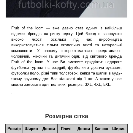
Fruit of the loom — вже давно став одним із найбільш
відомих брендів на ринку одягу. Цей бренд є запорукою
високої якості, оскільки під час виробництва
використовується тільки екологічно чисті та натуральні
компоненти. У нашому інтернет-магазині представлені:
чоловічий, жіночий та дитячий одяг, від світового бренда
Fruit of the loom. У нас Ви зможете придбати: недороге
футболки гуртом і в роздріб, футболки з довгим рукавом,
футболки поло, різні типи толстовок, кепки та шапки в будь-
якому зручному для Вас кількості від 1 шт. А також у нас
можна замовити одяг великих розмірів: 3XL, 4XL, 5XL.
.
Розмірна сітка
Розмір
Ширин
Довжи
Плечі
Довжи
Капюш
Ширин