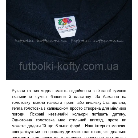
Рукави та низ моделі мають оздоблення з в'язаної гумкою
тканини із суміші бавовни й еластану. За бажання на
толстовку можна нанести принт або вишивку.Ета щільна,
тепла толстовка з капюшоном просто створена для мінливої
погоди. Яскраві незвичайні кольори потішать дитину.
Однотонна толстовка має стильний вигляд, проте ви
можете додати їй ще більше фарб.
Наш інтернет-магазин
спеціалізується на продажу дитячих толстовок, які ідеально
підходять для друку на толстовках, нанесення логотипів і