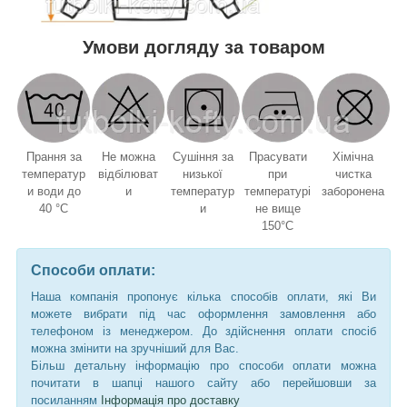
Умови догляду за товаром
Прання за
Не можна
Сушіння за
Прасувати
Хімічна
температур
відбілюват
низької
при
чистка
и води до
и
температур
температурі
заборонена
40 °C
и
не вище
150°C
Способи оплати:
Наша компанія пропонує кілька способів оплати, які Ви
можете вибрати під час оформлення замовлення або
телефоном із менеджером. До здійснення оплати спосіб
можна змінити на зручніший для Вас.
Більш детальну інформацію про способи оплати можна
почитати в шапці нашого сайту або перейшовши за
посиланням
Інформація про доставку