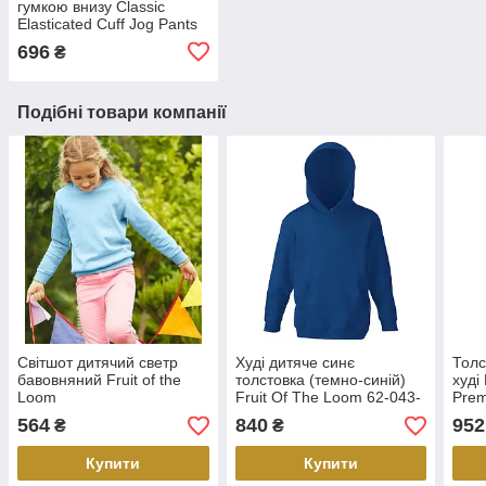
гумкою внизу Classic
Elasticated Cuff Jog Pants
Kids 64-051-0
696
₴
Подібні товари компанії
Світшот дитячий светр
Худі дитяче синє
Толс
бавовняний Fruit of the
толстовка (темно-синій)
худі
Loom
Fruit Of The Loom 62-043-
Prem
32 12-13
564
840
952
₴
₴
Купити
Купити