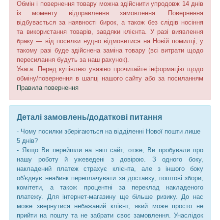
Обмін і повернення товару можна здійснити упродовж 14 днів
із моменту відправлення замовлення. Повернення
відбувається за наявності бирок, а також без слідів носіння
та використання товарів, завдяки клієнта. У разі виявлення
браку — від посилки нудно відмовитися на Новій помилці, у
такому разі буде здійснена заміна товару (всі витрати щодо
пересилання будуть за наш рахунок).
Увага: Перед купівлею уважно прочитайте інформацію щодо
обміну/повернення в шапці нашого сайту або за посиланням
Правила повернення
Деталі замовлень/додаткові питання
- Чому посилки зберігаються на відділенні Нової пошти лише
5 днів?
- Якщо Ви перейшли на наш сайт, отже, Ви пробували про
нашу роботу й ужеведені з довірою. З одного боку,
накладений платеж страхує клієнта, але з іншого боку
об'єднує неабияк переплачувати за доставку, поштові збори,
комітети, а також процентні за переклад накладеного
платежу. Для інтернет-магазину ще більше ризику. До нас
може звернутися небажаний клієнт, який може просто не
прийти на пошту та не забрати своє замовлення. Унаслідок