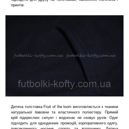
принтів.
Дитяча толстовка Fruit of the loom виготовляється з тканини
натуральної бавовни та еластичного поліестеру. Прямий
крій підкреслює силует і водночас не сковує рухів. Одяг
підходить для одноденних промоцій, корпоративного одягу,
повсякденного носіння, спорту та відпочинку. Дитяча