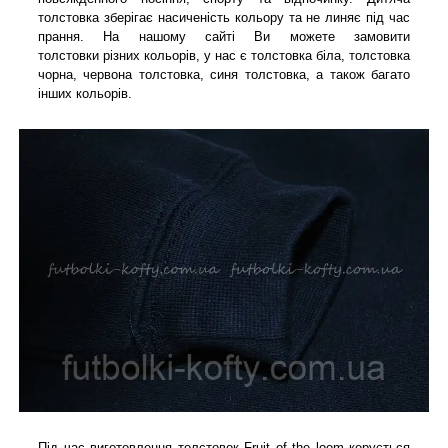
толстовка зберігає насиченість кольору та не линяє під час
прання. На нашому сайті Ви можете замовити
толстовки різних кольорів, у нас є толстовка біла, толстовка
чорна, червона толстовка, синя толстовка, а також багато
інших кольорів.
Під час виготовлення толстовок Fruit of the loom керується