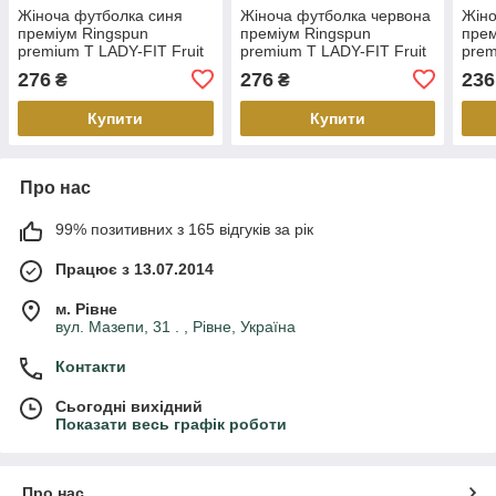
Жіноча футболка синя
Жіноча футболка червона
Жіно
преміум Ringspun
преміум Ringspun
прем
premium T LADY-FIT Fruit
premium T LADY-FIT Fruit
prem
of the Loom,2XL
of the Loom,2XL
of t
276
276
236
₴
₴
Купити
Купити
Про нас
99% позитивних з 165 відгуків за рік
Працює з 13.07.2014
м. Рівне
вул. Мазепи, 31 . , Рівне, Україна
Контакти
Сьогодні вихідний
Показати весь графік роботи
Про нас