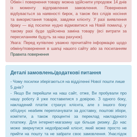
Обмін і повернення товару можна здійснити упродовж 14 днів
із моменту відправлення замовлення. Повернення
відбувається за наявності бирок, а також без слідів носіння
та використання товарів, завдяки клієнту. У разі виявлення
браку — від посилки нудно відмовитися на Новій помилці, у
такому разі буде здійснена заміна товару (всі витрати за
пересиланням будуть за наш рахунок).
Увага: Перед купівлею уважно прочитайте інформацію щодо
обміну/повернення в шапці нашого сайту або за посиланням
Правила повернення
Деталі замовлень/додаткові питання
- Чому посилки зберігаються на відділенні Нової пошти лише
5 днів?
- Якщо Ви перейшли на наш сайт, отже, Ви пробували про
нашу роботу й уже поставилися з довірою. З одного боку,
накладений платіж страхує клієнта, але з іншого боку
об'єднує неабияк переплачувати за доставку, поштові збори,
комітети, а також процентні за переклад накладеного
платежу. Для інтернет-магазину ще більше ризику. До нас
може звернутися недобрасний клієнт, який може просто не
прийти на пошту та не забрати своє замовлення. Унаслідок