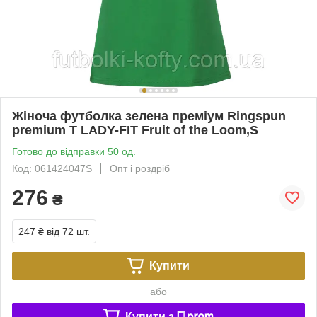
Жіноча футболка зелена преміум Ringspun
premium T LADY-FIT Fruit of the Loom,S
Готово до відправки 50 од.
Код: 061424047S
Опт і роздріб
276
₴
247 ₴
від 72 шт.
Купити
або
Купити з