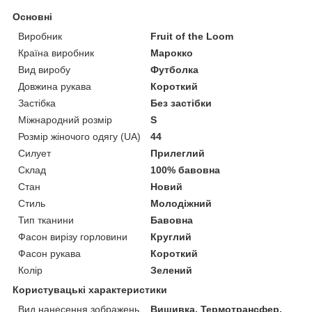
Основні
Виробник
Fruit of the Loom
Країна виробник
Марокко
Вид виробу
Футболка
Довжина рукава
Короткий
Застібка
Без застібки
Міжнародний розмір
S
Розмір жіночого одягу (UA)
44
Силует
Прилеглий
Склад
100% бавовна
Стан
Новий
Стиль
Молодіжний
Тип тканини
Бавовна
Фасон вирізу горловини
Круглий
Фасон рукава
Короткий
Колір
Зелений
Користувацькі характеристики
Вид нанесення зображень
Вишивка, Термотрансфер,