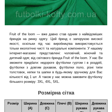
Fruit of the loom — вже давно став одним з найвідоміших
брендів на ринку одягу. Цей бренд є запорукою високої
якості, оскільки під час виробництва використовується
тільки екологічно чисті та натуральні компоненти. У нашому
інтернет-магазині представлені: чоловічий, жіночий та
дитячий одяг, від світового бренда Fruit of the loom. У нас Ви
зможете придбати: недороге футболки гуртом і в роздріб,
футболки з довгим рукавом, футболки поло, різні типи
толстовок, кепки та шапки в будь-якому зручному для Вас
кількості від 1 шт. А також у нас можна замовити футболку
більшого розміру: 3XL, 4XL, 5XL.
Розмірна сітка
Розмір
Ширина
Довжина
Плечі (В)
Ширина
Довжина
(А)
(С)
рукава
рукава