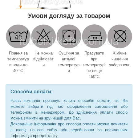
Умови догляду за товаром
Прання за
Не можна
Сушіння за
Прасувати
Хімічне
температур
відбілюват
низької
при
чищення
и води до
и
температур
температурі
заборонене
40 °C
и
не вище
150°C
Способи оплати:
Наша компанія пропонує кілька способів оплати, які Ви
можете вибрати під час оформлення замовлення або
телефоном із менеджером. До здійснення оплати спосіб
можна змінити на зручніший для Вас.
Докладніше інформацію про способи оплати можна почитати
в шапці нашого сайту або перейшовши за посиланням
Інформація про доставку