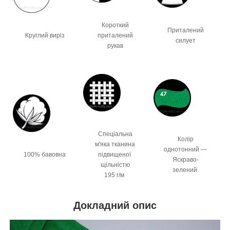
Короткий
Приталений
Круглий виріз
приталений
силует
рукав
Спеціальна
Колір
м'яка тканина
однотонний —
100% бавовна
підвищеної
Яскраво-
щільністю
зелений
195 г/м
Докладний опис