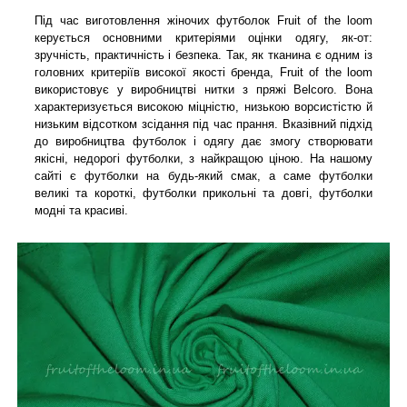
Під час виготовлення жіночих футболок Fruit of the loom
керується основними критеріями оцінки одягу, як-от:
зручність, практичність і безпека. Так, як тканина є одним із
головних критеріїв високої якості бренда, Fruit of the loom
використовує у виробництві нитки з пряжі Belcoro. Вона
характеризується високою міцністю, низькою ворсистістю й
низьким відсотком зсідання під час прання. Вказівний підхід
до виробництва футболок і одягу дає змогу створювати
якісні, недорогі футболки, з найкращою ціною. На нашому
сайті є футболки на будь-який смак, а саме футболки
великі та короткі, футболки прикольні та довгі, футболки
модні та красиві.