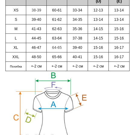
(D)
(Е)
XS
38-39
60-61
33-34
12-13
13-14
S
39-40
61-62
34-35
13-14
13-14
M
41-43
62-63
35-36
14-15
15-16
L
44-45
63-64
37-38
14-15
15-16
XL
46-47
64-65
39-40
15-16
16-17
XXL
48-50
65-66
40-41
15-16
16-17
+-2 см
+-2 см
+-2 см
+-2 см
+-2 см
Похибка