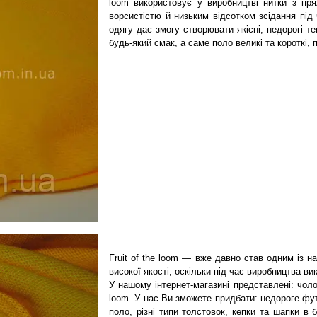
loom використовує у виробництві нитки з пря
ворсистістю й низьким відсотком зсідання під
одягу дає змогу створювати якісні, недорогі т
будь-який смак, а саме поло великі та короткі,
Fruit of the loom — вже давно став одним із н
високої якості, оскільки під час виробництва ви
У нашому інтернет-магазині представлені: чолов
loom. У нас Ви зможете придбати: недороге фут
поло, різні типи толстовок, кепки та шапки в 