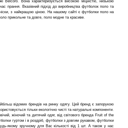
жі Belcoro. Вона характеризується високою міцністю, низькою
 час прання. Вказівний підхід до виробництва футболок поло та
еніски, з найкращою ціною. На нашому сайті є футболки поло на
 поло прикольне та довге, поло модне та красиве.
айбільш відомих брендів на ринку одягу. Цей бренд є запорукою
користовується тільки екологічно чисті та натуральні компоненти.
ічий, жіночий та дитячий одяг, від світового бренда Fruit of the
болки гуртом і в роздріб, футболки з довгим рукавом, футболки
будь-якому зручному для Вас кількості від 1 шт. А також у нас