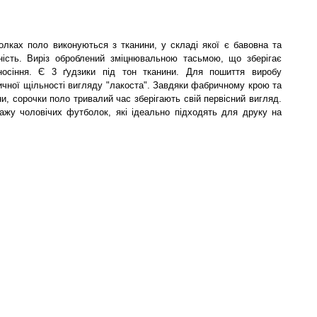
олках поло виконуються з тканини, у складі якої є бавовна та
чність. Виріз оброблений зміцнювальною тасьмою, що зберігає
носіння. Є 3 ґудзики під тон тканини. Для пошиття виробу
ичної щільності вигляду "лакоста". Завдяки фабричному крою та
, сорочки поло тривалий час зберігають свій первісний вигляд.
дажу чоловічих футболок, які ідеально підходять для друку на