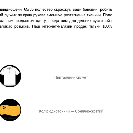
іввідношенні 65/35 поліестер скрасжує вади бавовни, робить
тий рубчик по краю рукава зменшує розтягнення тканини. Поло
сальним предметом одягу, придатним для ділових зустрічей і
ликих розмірів. Наш інтернет-магазин продає тільки 100%
Приталений силует
Колір однотонний — Сонячно-жовтий