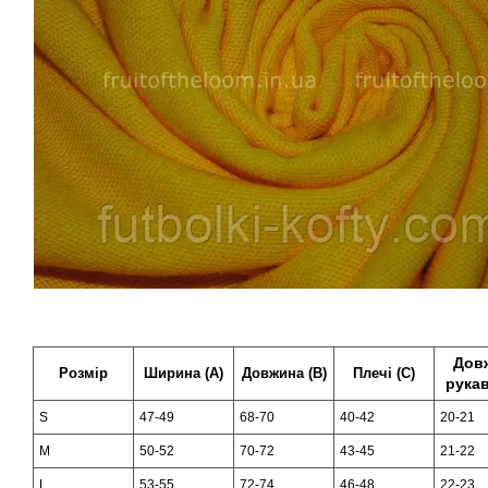
Дов
Розмір
Ширина (А)
Довжина (B)
Плечі (C)
рукав
S
47-49
68-70
40-42
20-21
M
50-52
70-72
43-45
21-22
L
53-55
72-74
46-48
22-23