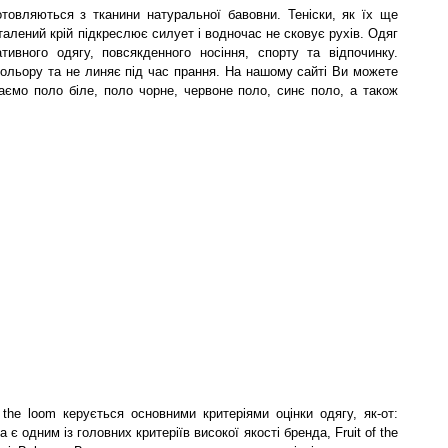
отовляються з тканини натуральної бавовни. Теніски, як їх ще
талений крій підкреслює силует і водночас не сковує рухів. Одяг
тивного одягу, повсякденного носіння, спорту та відпочинку.
кольору та не линяє під час прання. На нашому сайті Ви можете
аємо поло біле, поло чорне, червоне поло, синє поло, а також
the loom керується основними критеріями оцінки одягу, як-от:
а є одним із головних критеріїв високої якості бренда, Fruit of the