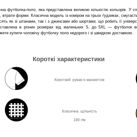
нна футболка-поло, яка представлена великою кількістю кольорів. У сп
я, втрати форми. Класична модель із коміром на трьох ґудзиках, смугас
ять як зі штанами, так і з джинсами або шортами, що робить її універ
ставлена в різних розмірах від маленьких S, до 5XL — футболок ве
те купити чоловічу футболку поло недорого і зі швидкою доставкою.
Короткі характеристики
Короткий рукав із манжетом
Класична щільність
180 г/м