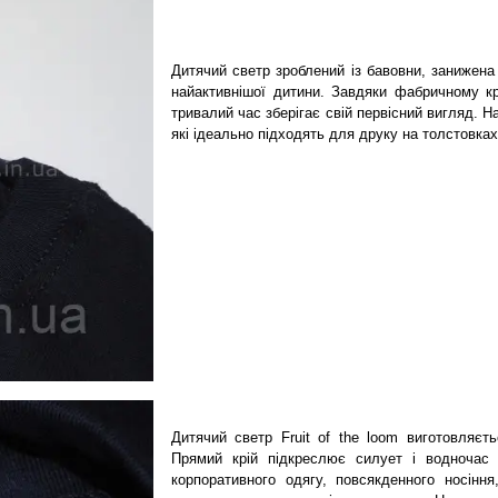
Дитячий светр зроблений із бавовни, занижена 
найактивнішої дитини.
Завдяки фабричному кро
тривалий час зберігає свій первісний вигляд. Н
які ідеально підходять для друку на толстовках,
Дитячий светр Fruit of the loom виготовляєт
Прямий крій підкреслює силует і водночас 
корпоративного одягу, повсякденного носінн