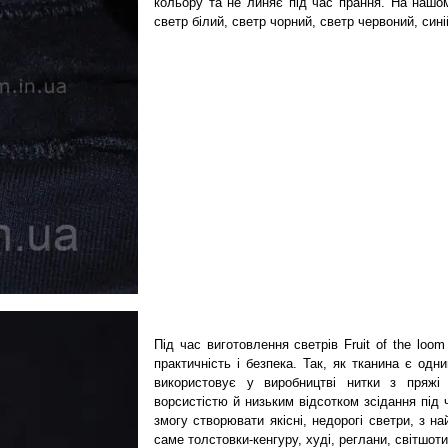
кольору та не линяє під час прання. На нашо
светр білий, светр чорний, светр червоний, сині
Під час виготовлення светрів Fruit of the loom
практичність і безпека. Так, як тканина є одни
використовує у виробництві нитки з пряжі 
ворсистістю й низьким відсотком зсідання під 
змогу створювати якісні, недорогі светри, з н
саме толстовки-кенгуру, худі, реглани, світшоти