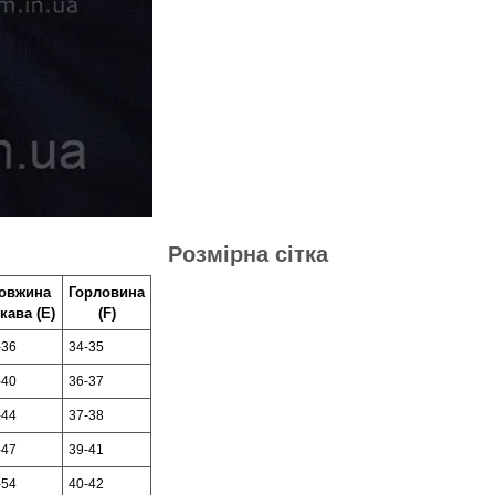
Розмірна сітка
овжина
Горловина
кава (Е)
(F)
-36
34-35
-40
36-37
-44
37-38
-47
39-41
-54
40-42