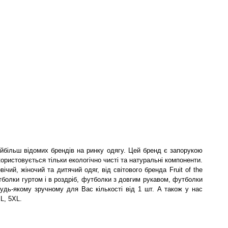
айбільш відомих брендів на ринку одягу. Цей бренд є запорукою
користовується тільки екологічно чисті та натуральні компоненти.
ічий, жіночий та дитячий одяг, від світового бренда Fruit of the
болки гуртом і в роздріб, футболки з довгим рукавом, футболки
будь-якому зручному для Вас кількості від 1 шт. А також у нас
L, 5XL.