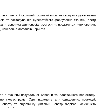
лінія плеча й округлий горловий виріз не сковують рухів навіть
ю та застосуванню суперстійкого фарбування тканини, светр
аш інтернет-магазин спеціалізується на продажу дитячих светрів,
 нанесення логотипів і принтів.
ься з тканини натуральної бавовни та еластичного поліестеру.
не сковує рухів. Одяг підходить для одноденних промоцій,
я, спорту та відпочинку. Дитячий светр зберігає насиченість