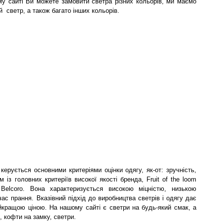
му сайті Ви можете замовити светра різних кольорів, ми маємо
й светр, а також багато інших кольорів.
 керується основними критеріями оцінки одягу, як-от: зручність,
м із головних критеріїв високої якості бренда, Fruit of the loom
Belcoro. Вона характеризується високою міцністю, низькою
час прання. Вказівний підхід до виробництва светрів і одягу дає
айкращою ціною. На нашому сайті є светри на будь-який смак, а
, кофти на замку, светри.