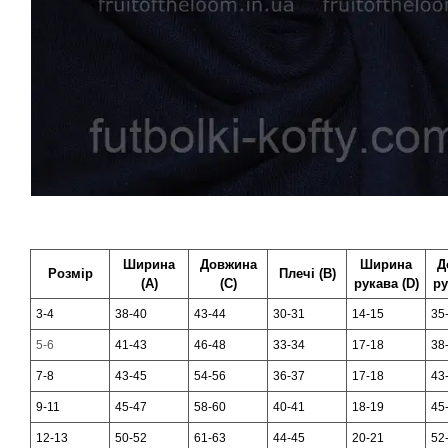
Ширина
Довжина
Ширина
Д
Розмір
Плечі (В)
(А)
(С)
рукава (D)
ру
3-4
38-40
43-44
30-31
14-15
35
5-6
41-43
46-48
33-34
17-18
38
7-8
43-45
54-56
36-37
17-18
43
9-11
45-47
58-60
40-41
18-19
45
12-13
50-52
61-63
44-45
20-21
52