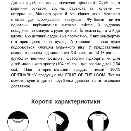
Дитяча футболка легка, зниженої щільності. Футболка з
коротким рукавом, зручна, барвиста та головне —
натуральна. Вільного крою й без бічних швів. Матеріал
стійкий до формування ковтунців. Футболки дитячі
однотонні вирізняються високою якістю й чудовою
посадкою, не сковують рухів діточок. Їх можна одягати й до
школи, або дитячий садок, і на прогулянку. У них комфортно
і в приміщенні, і на вулиці. А головне — вони дуже
подобаються хлопцям будь-якого віку. У представленій
моделі є розміри від маленьких 3-4 років, до 14-15 років —
футболок великих розмірів, футболки підходять як для
дітей маленького зросту (104 см) так і для розлих дітей (164
см). Наш інтернет-магазин продає тільки 100%
ОРІГІНАЛЬНУ продукцію від FRUIT OF THE LOOM. Тут ви
можете купити дитячі футболки дешево та зі швидкою
доставкою.
Короткі характеристики