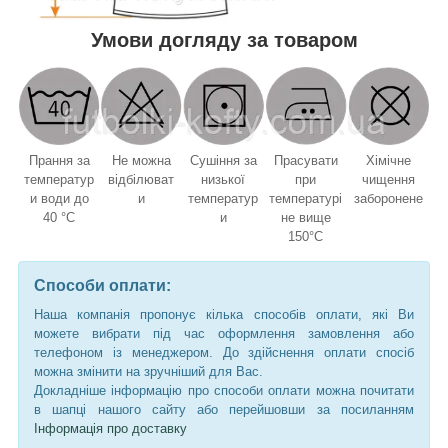
Умови догляду за товаром
Прання за
Не можна
Сушіння за
Прасувати
Хімічне
температур
відбілюват
низької
при
чищення
и води до
и
температур
температурі
заборонене
40 °C
и
не вище
150°C
Способи оплати:
Наша компанія пропонує кілька способів оплати, які Ви
можете вибрати під час оформлення замовлення або
телефоном із менеджером. До здійснення оплати спосіб
можна змінити на зручніший для Вас.
Докладніше інформацію про способи оплати можна почитати
в шапці нашого сайту або перейшовши за посиланням
Інформація про доставку