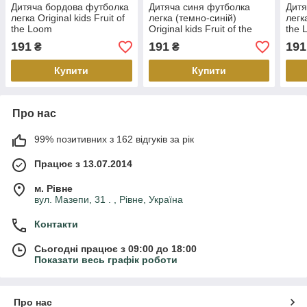
Дитяча бордова футболка
Дитяча синя футболка
Дитя
легка Original kids Fruit of
легка (темно-синій)
легка
the Loom
Original kids Fruit of the
the 
Loom
191
191
191
₴
₴
Купити
Купити
Про нас
99% позитивних з 162 відгуків за рік
Працює з 13.07.2014
м. Рівне
вул. Мазепи, 31 . , Рівне, Україна
Контакти
Сьогодні працює з 09:00 до 18:00
Показати весь графік роботи
Про нас