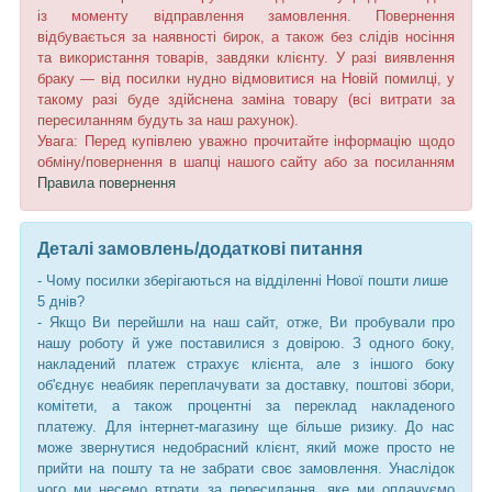
із моменту відправлення замовлення. Повернення
відбувається за наявності бирок, а також без слідів носіння
та використання товарів, завдяки клієнту. У разі виявлення
браку — від посилки нудно відмовитися на Новій помилці, у
такому разі буде здійснена заміна товару (всі витрати за
пересиланням будуть за наш рахунок).
Увага: Перед купівлею уважно прочитайте інформацію щодо
обміну/повернення в шапці нашого сайту або за посиланням
Правила повернення
Деталі замовлень/додаткові питання
- Чому посилки зберігаються на відділенні Нової пошти лише
5 днів?
- Якщо Ви перейшли на наш сайт, отже, Ви пробували про
нашу роботу й уже поставилися з довірою. З одного боку,
накладений платеж страхує клієнта, але з іншого боку
об'єднує неабияк переплачувати за доставку, поштові збори,
комітети, а також процентні за переклад накладеного
платежу. Для інтернет-магазину ще більше ризику. До нас
може звернутися недобрасний клієнт, який може просто не
прийти на пошту та не забрати своє замовлення. Унаслідок
чого ми несемо втрати за пересилання, яке ми оплачуємо