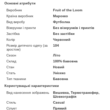
Основні атрибути
Виробник
Fruit of the Loom
Країна виробник
Марокко
Вид виробу
Футболка
Візерунки і принти
Без візерунків і принтів
Застібка
Без застібки
Колір
Червоний
Розмір дитячого одягу (за
104
зростом)
Сезон
Літо
Склад
100% бавовна
Стан
Новий
Стать
Унісекс
Тип тканини
Бавовна
Користувацькі характеристики
Вид нанесення зображень
Вишивка, Термотрансфер,
Шовкографія
Стиль
Casual
Сілует
Прямий