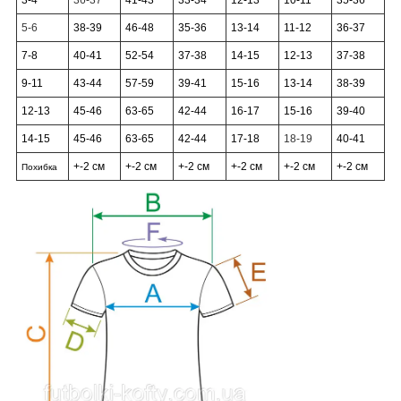
5-6
38-39
46-48
35-36
13-14
11-12
36-37
7-8
40-41
52-54
37-38
14-15
12-13
37-38
9-11
43-44
57-59
39-41
15-16
13-14
38-39
12-13
45-46
63-65
42-44
16-17
15-16
39-40
14-15
45-46
63-65
42-44
17-18
18-19
40-41
+-2 см
+-2 см
+-2 см
+-2 см
+-2 см
+-2 см
Похибка