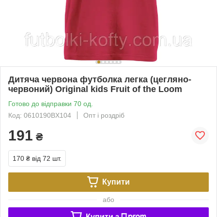
Дитяча червона футболка легка (цегляно-
червоний) Original kids Fruit of the Loom
Готово до відправки 70 од.
Код: 0610190BX104
Опт і роздріб
191
₴
170 ₴
від 72 шт.
Купити
або
Купити з