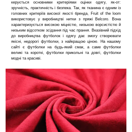
керується основними критеріями оцінки одягу, як-от:
зручність, практичність і безпека. Так, як тканина є одним із
головних критеріїв високої якості бренда, Fruit of the loom
використовує у виробництві нитки з пряжі Belcoro. Вона
характеризується високою міцністю, низькою ворсистістю й
низьким відсотком зсідання під час прання. Вказівний підхід
до виробництва футболок і одягу дає змогу створювати
якісні, недорогі футболки, з найкращою ціною. На нашому
сайті є футболки на будь-який смак, а саме футболки
великі та короткі, футболки прикольні та довгі, футболки
модні та красиві.