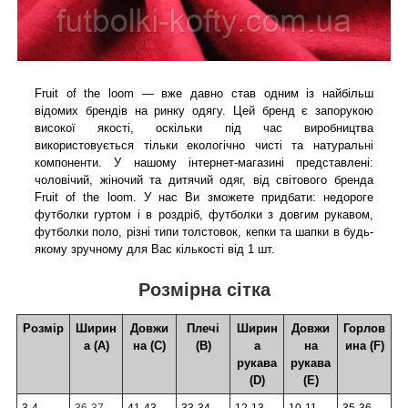
Fruit of the loom — вже давно став одним із найбільш
відомих брендів на ринку одягу. Цей бренд є запорукою
високої якості, оскільки під час виробництва
використовується тільки екологічно чисті та натуральні
компоненти. У нашому інтернет-магазині представлені:
чоловічий, жіночий та дитячий одяг, від світового бренда
Fruit of the loom. У нас Ви зможете придбати: недороге
футболки гуртом і в роздріб, футболки з довгим рукавом,
футболки поло, різні типи толстовок, кепки та шапки в будь-
якому зручному для Вас кількості від 1 шт.
Розмірна сітка
Розмір
Ширин
Довжи
Плечі
Ширин
Довжи
Горлов
а (А)
на (С)
(В)
а
на
ина (F)
рукава
рукава
(D)
(Е)
3-4
36-37
41-43
33-34
12-13
10-11
35-36