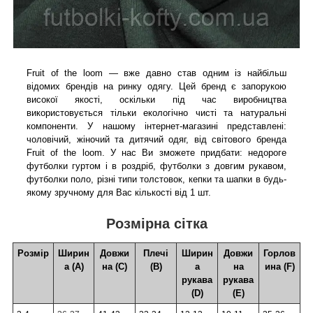
Fruit of the loom — вже давно став одним із найбільш
відомих брендів на ринку одягу. Цей бренд є запорукою
високої якості, оскільки під час виробництва
використовується тільки екологічно чисті та натуральні
компоненти. У нашому інтернет-магазині представлені:
чоловічий, жіночий та дитячий одяг, від світового бренда
Fruit of the loom. У нас Ви зможете придбати: недороге
футболки гуртом і в роздріб, футболки з довгим рукавом,
футболки поло, різні типи толстовок, кепки та шапки в будь-
якому зручному для Вас кількості від 1 шт.
Розмірна сітка
Розмір
Ширин
Довжи
Плечі
Ширин
Довжи
Горлов
а (А)
на (С)
(В)
а
на
ина (F)
рукава
рукава
(D)
(Е)