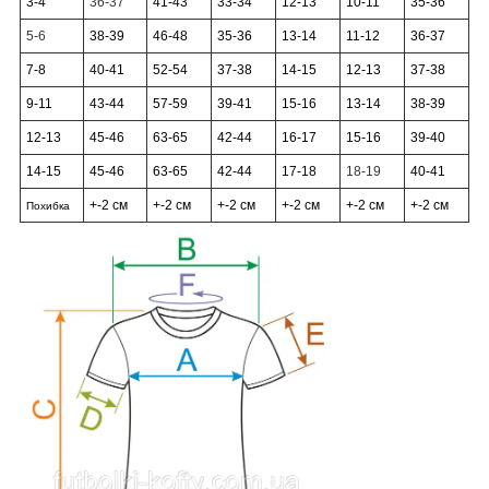
3-4
36-37
41-43
33-34
12-13
10-11
35-36
5-6
38-39
46-48
35-36
13-14
11-12
36-37
7-8
40-41
52-54
37-38
14-15
12-13
37-38
9-11
43-44
57-59
39-41
15-16
13-14
38-39
12-13
45-46
63-65
42-44
16-17
15-16
39-40
14-15
45-46
63-65
42-44
17-18
18-19
40-41
+-2 см
+-2 см
+-2 см
+-2 см
+-2 см
+-2 см
Похибка