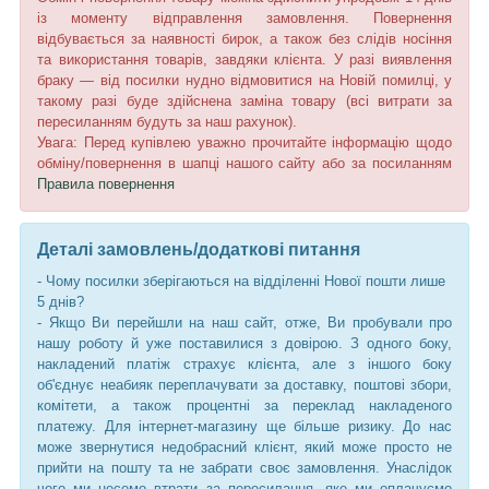
із моменту відправлення замовлення. Повернення
відбувається за наявності бирок, а також без слідів носіння
та використання товарів, завдяки клієнта. У разі виявлення
браку — від посилки нудно відмовитися на Новій помилці, у
такому разі буде здійснена заміна товару (всі витрати за
пересиланням будуть за наш рахунок).
Увага: Перед купівлею уважно прочитайте інформацію щодо
обміну/повернення в шапці нашого сайту або за посиланням
Правила повернення
Деталі замовлень/додаткові питання
- Чому посилки зберігаються на відділенні Нової пошти лише
5 днів?
- Якщо Ви перейшли на наш сайт, отже, Ви пробували про
нашу роботу й уже поставилися з довірою. З одного боку,
накладений платіж страхує клієнта, але з іншого боку
об'єднує неабияк переплачувати за доставку, поштові збори,
комітети, а також процентні за переклад накладеного
платежу. Для інтернет-магазину ще більше ризику. До нас
може звернутися недобрасний клієнт, який може просто не
прийти на пошту та не забрати своє замовлення. Унаслідок
чого ми несемо втрати за пересилання, яке ми оплачуємо