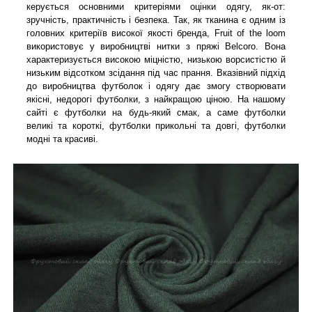
керується основними критеріями оцінки одягу, як-от:
зручність, практичність і безпека. Так, як тканина є одним із
головних критеріїв високої якості бренда, Fruit of the loom
використовує у виробництві нитки з пряжі Belcoro. Вона
характеризується високою міцністю, низькою ворсистістю й
низьким відсотком зсідання під час прання. Вказівний підхід
до виробництва футболок і одягу дає змогу створювати
якісні, недорогі футболки, з найкращою ціною. На нашому
сайті є футболки на будь-який смак, а саме футболки
великі та короткі, футболки прикольні та довгі, футболки
модні та красиві.