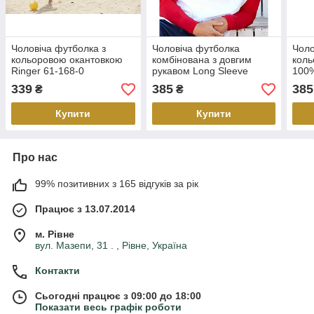
Чоловіча футболка з
Чоловіча футболка
Чоло
кольоровою окантовкою
комбінована з довгим
коль
Ringer 61-168-0
рукавом Long Sleeve
100%
Baseball 61-028-0
339
385
385
₴
₴
Купити
Купити
Про нас
99% позитивних з 165 відгуків за рік
Працює з 13.07.2014
м. Рівне
вул. Мазепи, 31 . , Рівне, Україна
Контакти
Сьогодні працює з 09:00 до 18:00
Показати весь графік роботи