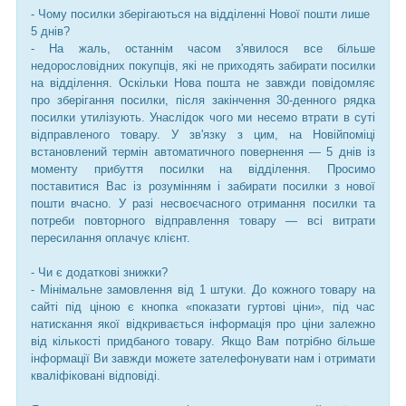
- Чому посилки зберігаються на відділенні Нової пошти лише
5 днів?
- На жаль, останнім часом з'явилося все більше
недорословідних покупців, які не приходять забирати посилки
на відділення. Оскільки Нова пошта не завжди повідомляє
про зберігання посилки, після закінчення 30-денного рядка
посилки утилізують. Унаслідок чого ми несемо втрати в суті
відправленого товару. У зв'язку з цим, на Новійпоміці
встановлений термін автоматичного повернення — 5 днів із
моменту прибуття посилки на відділення. Просимо
поставитися Вас із розумінням і забирати посилки з нової
пошти вчасно. У разі несвоєчасного отримання посилки та
потреби повторного відправлення товару — всі витрати
пересилання оплачує клієнт.
- Чи є додаткові знижки?
- Мінімальне замовлення від 1 штуки. До кожного товару на
сайті під ціною є кнопка «показати гуртові ціни», під час
натискання якої відкривається інформація про ціни залежно
від кількості придбаного товару. Якщо Вам потрібно більше
інформації Ви завжди можете зателефонувати нам і отримати
кваліфіковані відповіді.