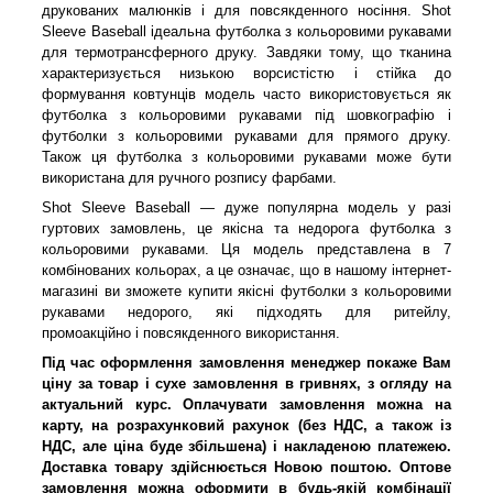
друкованих малюнків і для повсякденного носіння. Shot
Sleeve Baseball ідеальна футболка з кольоровими рукавами
для термотрансферного друку. Завдяки тому, що тканина
характеризується низькою ворсистістю і стійка до
формування ковтунців модель часто використовується як
футболка з кольоровими рукавами під шовкографію і
футболки з кольоровими рукавами для прямого друку.
Також ця футболка з кольоровими рукавами може бути
використана для ручного розпису фарбами.
Shot Sleeve Baseball — дуже популярна модель у разі
гуртових замовлень, це якісна та недорога футболка з
кольоровими рукавами. Ця модель представлена в 7
комбінованих кольорах, а це означає, що в нашому інтернет-
магазині ви зможете купити якісні футболки з кольоровими
рукавами недорого, які підходять для ритейлу,
промоакційно і повсякденного використання.
Під час оформлення замовлення менеджер покаже Вам
ціну за товар і сухе замовлення в гривнях, з огляду на
актуальний курс. Оплачувати замовлення можна на
карту, на розрахунковий рахунок (без НДС, а також із
НДС, але ціна буде збільшена) і накладеною платежею.
Доставка товару здійснюється Новою поштою. Оптове
замовлення можна оформити в будь-якій комбінації