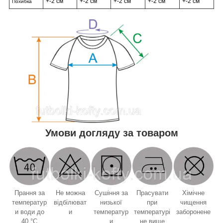
+-2 см
+-2 см
+-2 см
+-2 см
+-2 см
Похибка
Умови догляду за товаром
Прання за
Не можна
Сушіння за
Прасувати
Хімічне
температур
відбілюват
низької
при
чищення
и води до
и
температур
температурі
заборонене
40 °C
и
не вище