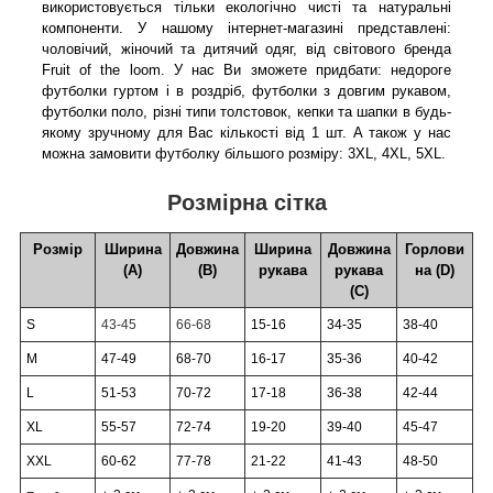
використовується тільки екологічно чисті та натуральні
компоненти. У нашому інтернет-магазині представлені:
чоловічий, жіночий та дитячий одяг, від світового бренда
Fruit of the loom. У нас Ви зможете придбати: недороге
футболки гуртом і в роздріб, футболки з довгим рукавом,
футболки поло, різні типи толстовок, кепки та шапки в будь-
якому зручному для Вас кількості від 1 шт. А також у нас
можна замовити футболку більшого розміру: 3XL, 4XL, 5XL.
Розмірна сітка
Розмір
Ширина
Довжина
Ширина
Довжина
Горлови
(А)
(В)
рукава
рукава
на (D)
(С)
S
43-45
66-68
15-16
34-35
38-40
M
47-49
68-70
16-17
35-36
40-42
L
51-53
70-72
17-18
36-38
42-44
XL
55-57
72-74
19-20
39-40
45-47
XXL
60-62
77-78
21-22
41-43
48-50