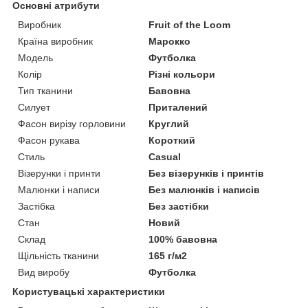
Основні атрибути
Виробник
Fruit of the Loom
Країна виробник
Марокко
Модель
Футболка
Колір
Різні кольори
Тип тканини
Бавовна
Силует
Приталений
Фасон вирізу горловини
Круглий
Фасон рукава
Короткий
Стиль
Casual
Візерунки і принти
Без візерунків і принтів
Малюнки і написи
Без малюнків і написів
Застібка
Без застібки
Стан
Новий
Склад
100% бавовна
Щільність тканини
165 г/м2
Вид виробу
Футболка
Користувацькі характеристики