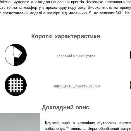
йкістю і чудовою якістю для нанесення принтів. Футболка класичного кро
ть тепла та комфорту в прохолодну пору року. Висока якість матеріал
 У представленій моделі є розміри від маленьких S, до великих 3XL. 
Короткі характеристики
Короткий вільний рукав
Підвищена щільність 195 г/м
Докладний опис
Круглий виріз у чоловічих футболках вигото
забезпечує її міцність. Виріз оброблений зміц