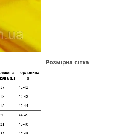
Розмірна сітка
овжина
Горловина
кава (Е)
(F)
-17
41-42
-18
42-43
-18
43-44
-20
44-45
-21
45-46
-22
47-48