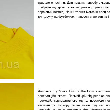
тривалого носіння. Для пошиття виробу викорис
фабричному крою та застосуванню суперстійко
первісний вигляд. Наш інтернет-магазин спеціа
для друку на футболках, нанесення логотипів і 
Чоловіча футболка Fruit of the loom виготов
вентиляційні якості. Прямий крій підкреслює с
промоцій, корпоративного одягу, повсякденно
насиченість кольору та не линяє під час п
кольорів, у нас є футболка біла, футболка ч