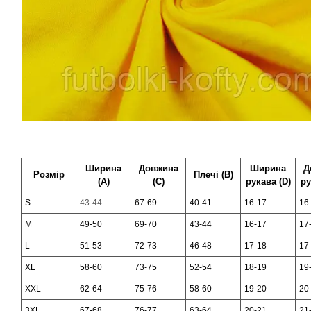
Ширина
Довжина
Ширина
Д
Розмір
Плечі (В)
(А)
(С)
рукава (D)
ру
S
43-44
67-69
40-41
16-17
16
M
49-50
69-70
43-44
16-17
17
L
51-53
72-73
46-48
17-18
17
XL
58-60
73-75
52-54
18-19
19
XXL
62-64
75-76
58-60
19-20
20
3XL
67-68
76-77
63-64
20-21
21