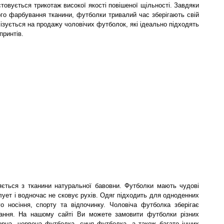
товується трикотаж високої якості повішеної щільності. Завдяки
го фарбування тканини, футболки тривалий час зберігають свій
лізується на продажу чоловічих футболок, які ідеально підходять
принтів.
ляється з тканини натуральної бавовни. Футболки мають чудові
илует і водночас не сковує рухів. Одяг підходить для одноденних
го носіння, спорту та відпочинку. Чоловіча футболка зберігає
рання. На нашому сайті Ви можете замовити футболки різних
орна, червона футболка, синя футболка, а також багато інших