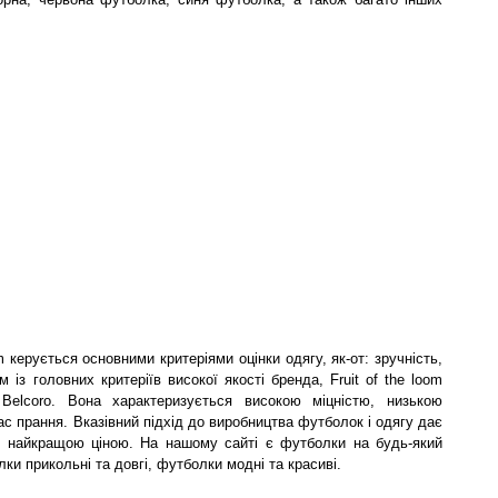
m керується основними критеріями оцінки одягу, як-от: зручність,
м із головних критеріїв високої якості бренда, Fruit of the loom
Belcoro. Вона характеризується високою міцністю, низькою
ас прання. Вказівний підхід до виробництва футболок і одягу дає
 з найкращою ціною. На нашому сайті є футболки на будь-який
лки прикольні та довгі, футболки модні та красиві.