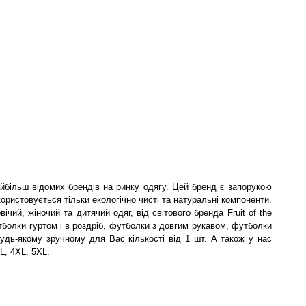
айбільш відомих брендів на ринку одягу. Цей бренд є запорукою
користовується тільки екологічно чисті та натуральні компоненти.
ічий, жіночий та дитячий одяг, від світового бренда Fruit of the
болки гуртом і в роздріб, футболки з довгим рукавом, футболки
будь-якому зручному для Вас кількості від 1 шт. А також у нас
L, 4XL, 5XL.