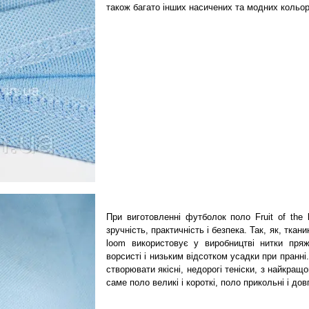
також багато інших насичених та модних кольор
При виготовленні футболок поло Fruit of the 
зручність, практичність і безпека. Так, як, ткани
loom використовує у виробництві нитки пряж
ворсисті і низьким відсотком усадки при пранні
створювати якісні, недорогі теніски, з найкра
саме поло великі і короткі, поло прикольні і довг