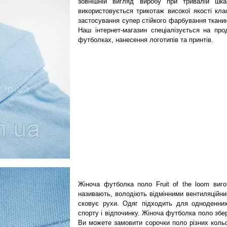
зовнішній вигляд виробу при тривалій шк
використовується трикотаж високої якості кла
застосування супер стійкого фарбування тканин
Наш інтернет-магазин спеціалізується на пр
футболках, нанесення логотипів та принтів.
Жіноча футболка поло Fruit of the loom виго
називають, володіють відмінними вентиляційни
сковує рухи. Одяг підходить для одноденних
спорту і відпочинку. Жіноча футболка поло збер
Ви можете замовити сорочки поло різних кольор