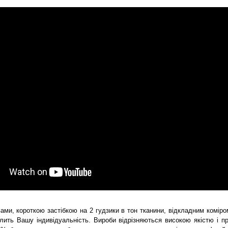
и, короткою застібкою на 2 гудзики в тон тканини, відкладним коміро
лить Вашу індивідуальність. Вироби відрізняються високою якістю і п