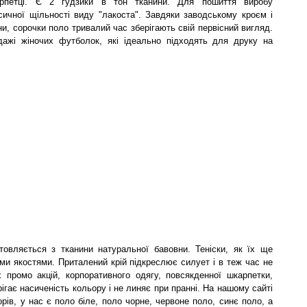
арпетці. Є 2 гудзики в тон тканини. Для пошиття виробу
сичної щільності виду "лакоста". Завдяки заводському кроєм і
и, сорочки поло тривалий час зберігають свій первісний вигляд.
одажі жіночих футболок, які ідеально підходять для друку на
товляється з тканини натуральної бавовни. Теніски, як їх ще
ми якостями. Приталений крій підкреслює силует і в теж час не
 промо акцій, корпоративного одягу, повсякденної шкарпетки,
ігає насиченість кольору і не линяє при пранні. На нашому сайті
ів, у нас є поло біле, поло чорне, червоне поло, синє поло, а