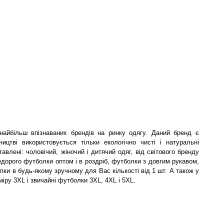
 найбільш впізнаваних брендів на ринку одягу. Даний бренд є
ицтві використовується тільки екологічно чисті і натуральні
авлені: чоловічий, жіночий і дитячий одяг, від світового бренду
недорого футболки оптом і в роздріб, футболки з довгим рукавом,
апки в будь-якому зручному для Вас кількості від 1 шт. А також у
іру 3XL і звичайні футболки 3XL, 4XL і 5XL.