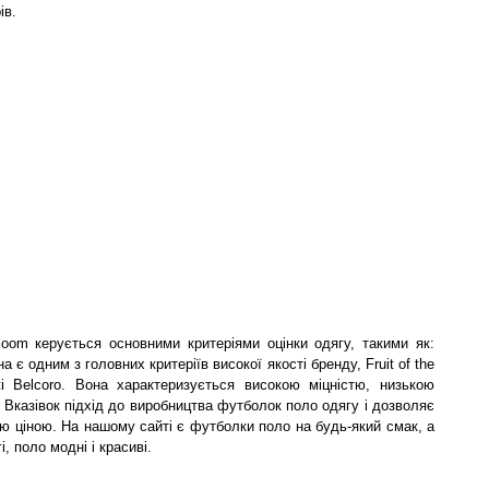
ів.
loom керується основними критеріями оцінки одягу, такими як:
на є одним з головних критеріїв високої якості бренду, Fruit of the
і Belcoro. Вона характеризується високою міцністю, низькою
. Вказівок підхід до виробництва футболок поло одягу і дозволяє
щою ціною. На нашому сайті є футболки поло на будь-який смак, а
і, поло модні і красиві.