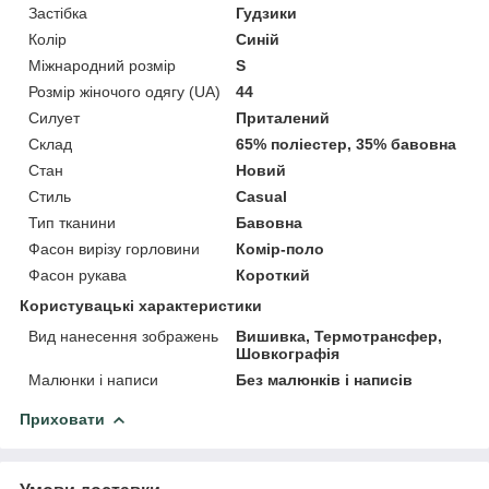
Застібка
Гудзики
Колір
Синій
Міжнародний розмір
S
Розмір жіночого одягу (UA)
44
Силует
Приталений
Склад
65% поліестер, 35% бавовна
Стан
Новий
Стиль
Casual
Тип тканини
Бавовна
Фасон вирізу горловини
Комір-поло
Фасон рукава
Короткий
Користувацькі характеристики
Вид нанесення зображень
Вишивка, Термотрансфер,
Шовкографія
Малюнки і написи
Без малюнків і написів
Приховати