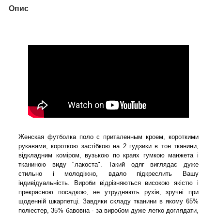
Опис
Женская футболка поло с приталенным кроем, короткими
рукавами, короткою застібкою на 2 гудзики в тон тканини,
відкладним коміром, вузькою по краях гумкою манжета і
тканиною виду "лакоста". Такий одяг виглядає дуже
стильно і молодіжно, вдало підкреслить Вашу
індивідуальність. Вироби відрізняються високою якістю і
прекрасною посадкою, не утрудняють рухів, зручні при
щоденній шкарпетці. Завдяки складу тканини в якому 65%
поліестер, 35% бавовна - за виробом дуже легко доглядати,