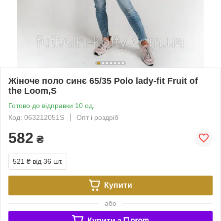
Жіноче поло синє 65/35 Polo lady-fit Fruit of
the Loom,S
Готово до відправки 10 од.
Код: 063212051S
Опт і роздріб
582
₴
521 ₴
від 36 шт.
Купити
або
Купити з