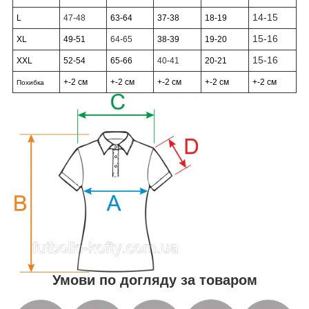
14-15
L
47-48
63-64
37-38
18-19
15-16
XL
49-51
64-65
38-39
19-20
15-16
XXL
52-54
65-66
40-41
20-21
+-2 см
+-2 см
+-2 см
+-2 см
+-2 см
Похибка
Умови по догляду за товаром