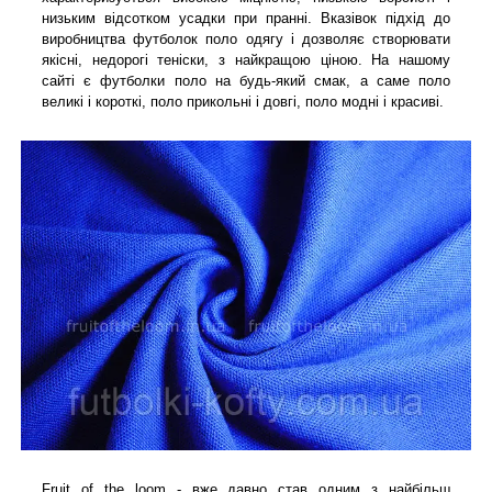
низьким відсотком усадки при пранні. Вказівок підхід до
виробництва футболок поло одягу і дозволяє створювати
якісні, недорогі теніски, з найкращою ціною. На нашому
сайті є футболки поло на будь-який смак, а саме поло
великі і короткі, поло прикольні і довгі, поло модні і красиві.
Fruit of the loom - вже давно став одним з найбільш