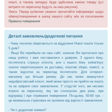
пошті, в такому випадку буде здійснена заміна товару (усі
витрати по пересилці будуть за наш рахунок).
Увага: Перед купівлею уважно прочитайте інформацію щодо
обміну/повернення в шапці нашого сайту або за посиланням
Правила повернення
Деталі замовлень/додаткові питання
- Чому посилки зберігаються на відділенні Нової пошти тільки
5 днів?
- Якщо Ви перейшли на наш сайт, означає Ви прочитали про
нашу роботу і вже поставилися з довірою. З одного боку,
післяплата страхує клієнта, але з іншого боку зобов'язує
значно переплачувати за доставку, поштові збори, комісії, а
також відсотки за переклад післяплати. Для інтернет-
магазину ще більше ризику. До нас може звернутися
недобросовісний клієнт, який може просто не прийти на пошту
та не забрати своє замовлення. У слідстві чого, ми несемо
втрати за пересилку, яку ми сплачуємо два рази, при
відправці і при отриманні повернення. По-цьому, 50-60 грн. -
це мінімальна страховка не залежно від вартості замовлення.
- Чи є додаткові знижки?