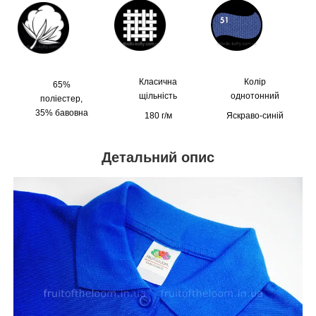
Класична
Колір
65%
щільність
однотонний
поліестер,
35% бавовна
180 г/м
Яскраво-синій
Детальний опис