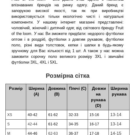
впізнаваних брендів на ринку одягу. Даний бренд є
запорукою високої якості, так як при виробництві
використовується тільки екологічно чисті і натуральні
компоненти. У нашому інтернет магазині представлені:
чоловічий, жіночий і дитячий одяг, від світового бренду Fruit
of the loom. У нас Ви зможете придбати: недорого футболки
оптом і в роздріб, футболки з довгим рукавом, футболки
поло, різні види толстовок, кепки і шапки в будь-якому
зручному для Вас кількості від 1 шт. А також у нас можна
замовити сорочку поло великого розміру 3XL і звичайні
футболки 3XL, 4XL і 5XL.
Розмірна сітка
Довжи
Ширина
Розмір
Ширина
Довжина
Плечі (C)
на
рукава
(А)
(B)
рукава
(D)
13-14
XS
40-42
61-62
32-33
15-16
13-14
S
42-44
61-62
34-35
16-17
14-15
M
44-46
62-63
36-37
17-18