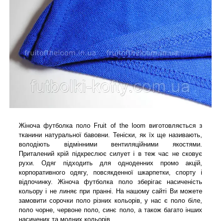
Жіноча футболка поло Fruit of the loom виготовляється з
тканини натуральної бавовни. Теніски, як їх ще називають,
володіють відмінними вентиляційними якостями.
Приталений крій підкреслює силует і в теж час не сковує
рухи. Одяг підходить для одноденних промо акцій,
корпоративного одягу, повсякденної шкарпетки, спорту і
відпочинку. Жіноча футболка поло зберігає насиченість
кольору і не линяє при пранні. На нашому сайті Ви можете
замовити сорочки поло різних кольорів, у нас є поло біле,
поло чорне, червоне поло, синє поло, а також багато інших
насичених та модних кольорів.