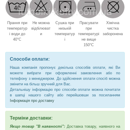
Прання при
Не можна
Сушка при
Прасувати
Хімічна
температур
відбілюват
низькій
при
чистка
і води до
и
температур
температурі
заборонена
40°C
і
не вище
150°C
Способи оплати:
Наша компанія пропонує декілька способів оплати, які Ви
можете вибрати при оформленні замовлення або по
телефону з менеджером. До здійснення оплати спосіб можна
змінити на більш зручний для Вас.
Детальнішу інформацію про способи оплати можна почитати
в шапці нашого сайту або перейшовши за посиланням
Інформація про доставку
Терміни доставки:
Якщо товар "В наявності":
Доставка товару, наявного на