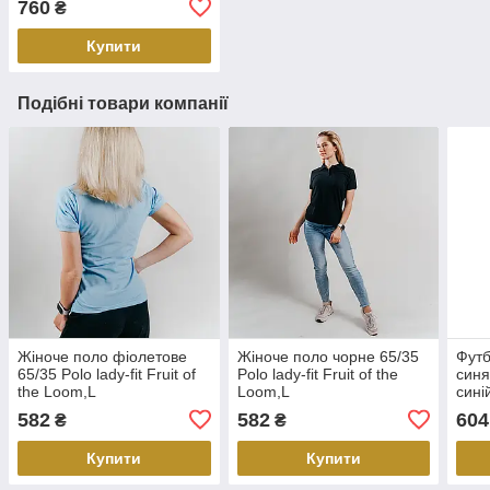
760
₴
Купити
Подібні товари компанії
Жіноче поло фіолетове
Жіноче поло чорне 65/35
Футб
65/35 Polo lady-fit Fruit of
Polo lady-fit Fruit of the
синя
the Loom,L
Loom,L
сині
fit F
582
582
604
₴
₴
Купити
Купити