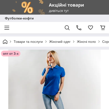
Футболки-кофти
Товари та послуги
Жіночий одяг
Жіночі поло
Соро
опт от 3-х