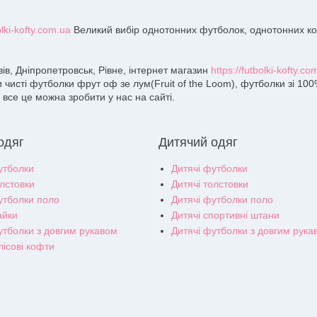
olki-kofty.com.ua
Великий вибір однотонних футболок, однотонних кофт 
ьвів, Дніпропетровськ, Рівне, інтернет магазин
https://futbolki-kofty.co
и чисті футболки фрут оф зе лум(Fruit of the Loom), футболки зі 10
 все це можна зробити у нас на сайті.
одяг
Дитячий одяг
утболки
Дитячі футболки
олстовки
Дитячі толстовки
утболки поло
Дитячі футболки поло
айки
Дитячі спортивні штани
утболки з довгим рукавом
Дитячі футболки з довгим рука
лісові кофти