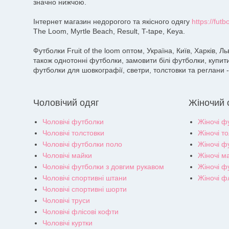
значно нижчою.
Інтернет магазин недорогого та якісного одягу
https://futb
The Loom, Myrtle Beach, Result, T-tape, Keya.
Футболки Fruit of the loom оптом, Україна, Київ, Харків, Л
також однотонні футболки, замовити білі футболки, купит
футболки для шовкографії, светри, толстовки та реглани -
Чоловічий одяг
Жіночий 
Чоловічі футболки
Жіночі ф
Чоловічі толстовки
Жіночі т
Чоловічі футболки поло
Жіночі ф
Чоловічі майки
Жіночі м
Чоловічі футболки з довгим рукавом
Жіночі ф
Чоловічі спортивні штани
Жіночі ф
Чоловічі спортивні шорти
Чоловічі труси
Чоловічі флісові кофти
Чоловічі куртки