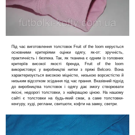
Під час виготовлення толстовок Fruit of the loom керується
основними критеріями оцінки одягу, як-от: зручність,
практичність і безпека. Так, як тканина є одним із головних
критеріїв високої якості бренда, Fruit of the loom
використовує у виробництві нитки з пряжі Belcoro. Вона
характеризується високою міцністю, низькою ворсистістю й
низьким відсотком зсідання під час прання. Вказівний підхід
до виробництва толстовок і одягу дає змогу створювати
якісні, недорогі толстовки, з найкращою ціною. На нашому
сайті є толстовки на будь-який смак, а саме толстовки-
кенгуру, худі, реглани, свитшоти, кофти на замку, светри.