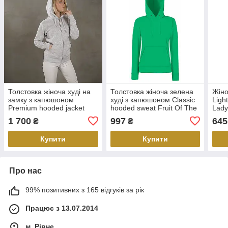
Толстовка жіноча худі на
Толстовка жіноча зелена
Жіно
замку з капюшоном
худі з капюшоном Classic
Ligh
Premium hooded jacket
hooded sweat Fruit Of The
Lady
Fruit of the Loom
Loom,2XL
1 700
997
645
₴
₴
Купити
Купити
Про нас
99% позитивних з 165 відгуків за рік
Працює з 13.07.2014
м. Рівне