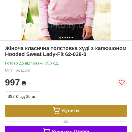
Жіноча класична толстовка худі з капюшоном
Hooded Sweat Lady-Fit 62-038-0
Готово до відправки 698 од.
Опт і роздріб
997
₴
892 ₴
від 36 шт.
Купити
або
Купити з