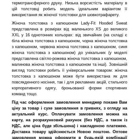
термотрансферного друку. Низька ворсистість матеріалу в
цій толстовці робить модель ідеальним варіантом її
використання як жіночої толстовки для шовкотрафарету.
Жіноча толстовка з капюшоном Lady-Fit Hooded Sweat
представлена в розмірах від маленького XS до великого
XXL у 16 однотонних кольорах: від звичайних (на складі є
біла жіноча толстовка з капюшоном, чорна жіноча толстовка
з капюшоном, червона жіноча толстовка з капюшоном, синя
жіноча толстовка з капюшоном) до унікальних (у моделі
представлена світло-рожева жіноча толстовка з капюшоном,
малинова жіноча толстовка з капюшоном та інші). Зовнішній
вигляд толстовки робить її універсальним товаром: жіноча
толстовка з капюшоном може бути використана як для
повсякденного носіння, так і для рекламних акцій, стильного
корпоративного одягу, броньованої форми спортивних
команд тощо.
Під час оформлення замовлення менеджер покаже Вам
ціну за товар і сухе замовлення в гривнях, з огляду на
актуальний курс. Оплачувати замовлення можна на
карту, на розрахунковий рахунок (без НДС, а також із
НДС, але ціна буде збільшена) і накладеною платежею.
Доставка товару здійснюється Новою поштою. Оптове
замовлення можна оформити в будь-якій комбінації