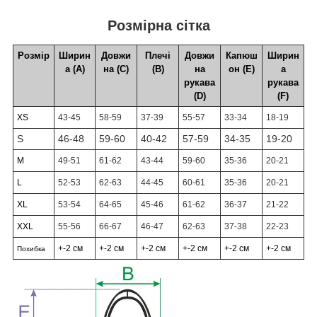
Розмірна сітка
Розмір
Ширин
Довжи
Плечі
Довжи
Капюш
Ширин
а (А)
на (С)
(В)
на
он (Е)
а
рукава
рукава
(D)
(F)
XS
43-45
58-59
37-39
55-57
33-34
18-19
S
46-48
59-60
40-42
57-59
34-35
19-20
M
49-51
61-62
43-44
59-60
35-36
20-21
L
52-53
62-63
44-45
60-61
35-36
20-21
XL
53-54
64-65
45-46
61-62
36-37
21-22
XXL
55-56
66-67
46-47
62-63
37-38
22-23
+-2 см
+-2 см
+-2 см
+-2 см
+-2 см
+-2 см
Похибка