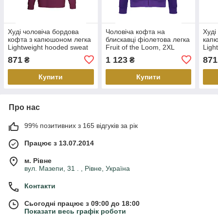
Худі чоловіча бордова
Чоловіча кофта на
Худі
кофта з капюшоном легка
блискавці фіолетова легка
кап
Lightweight hooded sweat
Fruit of the Loom, 2XL
Ligh
Fruit of the Loom,2XL
Frui
871
1 123
871
₴
₴
Купити
Купити
Про нас
99% позитивних з 165 відгуків за рік
Працює з 13.07.2014
м. Рівне
вул. Мазепи, 31 . , Рівне, Україна
Контакти
Сьогодні працює з 09:00 до 18:00
Показати весь графік роботи