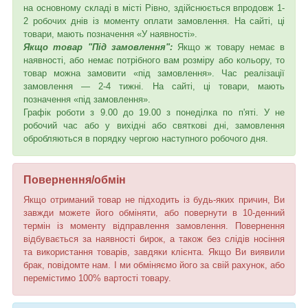
на основному складі в місті Рівно, здійснюється впродовж 1-
2 робочих днів із моменту оплати замовлення. На сайті, ці
товари, мають позначення «У наявності».
Якщо товар "Під замовлення":
Якщо ж товару немає в
наявності, або немає потрібного вам розміру або кольору, то
товар можна замовити «під замовлення». Час реалізації
замовлення — 2-4 тижні. На сайті, ці товари, мають
позначення «під замовлення».
Графік роботи з 9.00 до 19.00 з понеділка по п'яті. У не
робочий час або у вихідні або святкові дні, замовлення
обробляються в порядку чергою наступного робочого дня.
Повернення/обмін
Якщо отриманий товар не підходить із будь-яких причин, Ви
завжди можете його обміняти, або повернути в 10-денний
термін із моменту відправлення замовлення. Повернення
відбувається за наявності бирок, а також без слідів носіння
та використання товарів, завдяки клієнта. Якщо Ви виявили
брак, повідомте нам. І ми обміняємо його за свій рахунок, або
перемістимо 100% вартості товару.