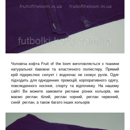
Чоловіча кофта Fruit of the loom виготовляється з тканини
натуральної бавовни та еластичного поліестеру. Прямий
крій підкреслює силует і водночас не сковує рухів. Одяг
підходить для одноденних промоцій, корпоративного одягу,
повсякденного носіння, спорту та відпочинку. На нашому
сайті Ви можете замовити реглани різних кольорів, ми
маємо реглан білий, реглан чорний, реглан червоний,
синій реглан, а також багато інших кольорів