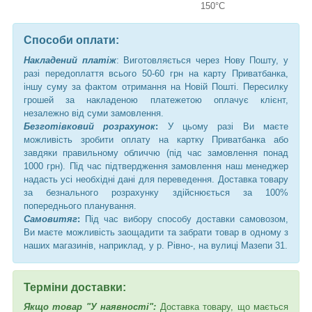
150°C
Способи оплати:
Накладений платіж
: Виготовляється через Нову Пошту, у
разі передоплаття всього 50-60 грн на карту Приватбанка,
іншу суму за фактом отримання на Новій Пошті. Пересилку
грошей за накладеною платежетою оплачує клієнт,
незалежно від суми замовлення.
Безготівковий розрахунок
:
У цьому разі Ви маєте
можливість зробити оплату на картку Приватбанка або
завдяки правильному обличчю (під час замовлення понад
1000 грн). Під час підтвердження замовлення наш менеджер
надасть усі необхідні дані для переведення. Доставка товару
за безнального розрахунку здійснюється за 100%
попереднього планування.
Самовитяг
:
Під час вибору способу доставки самовозом,
Ви маєте можливість заощадити та забрати товар в одному з
наших магазинів, наприклад, у р. Рівно-, на вулиці Мазепи 31.
Терміни доставки:
Якщо товар "У наявності":
Доставка товару, що мається