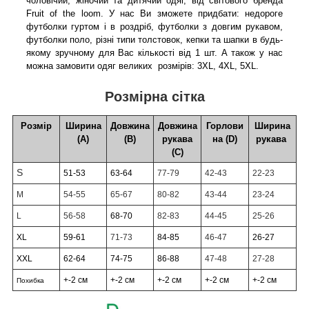
чоловічий, жіночий та дитячий одяг, від світового бренда
Fruit of the loom. У нас Ви зможете придбати: недороге
футболки гуртом і в роздріб, футболки з довгим рукавом,
футболки поло, різні типи толстовок, кепки та шапки в будь-
якому зручному для Вас кількості від 1 шт. А також у нас
можна замовити одяг великих розмірів: 3XL, 4XL, 5XL.
Розмірна сітка
Розмір
Ширина
Довжина
Довжина
Горлови
Ширина
(А)
(В)
рукава
на (D)
рукава
(С)
S
51-53
63-64
77-79
42-43
22-23
M
54-55
65-67
80-82
43-44
23-24
L
56-58
68-70
82-83
44-45
25-26
XL
59-61
71-73
84-85
46-47
26-27
XXL
62-64
74-75
86-88
47-48
27-28
+-2 см
+-2 см
+-2 см
+-2 см
+-2 см
Похибка