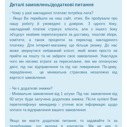
Деталі замовлень/додаткові питання
- Чому у разі накладеної платежі потрібна лата?
- Якщо Ви перейшли на наш сайт, отже, Ви пробували про
нашу роботу й ужеведені з довірою. З одного боку,
накладений платеж страхує клієнта, але з іншого боку
об'єднує неабияк переплачувати за доставку, поштові збори,
комітети, а також процентні за переклад накладеного
платежу. Для інтернет-магазину ще більше ризику. До нас
може звернутися небажаний клієнт, який може просто не
прийти на пошту та не забрати своє замовлення. Унаслідок
чого ми несемо втрати за пересилання, яке ми оплачуємо
двічі, під час відправлення та під час повернення. По-цему,
передбачено. це мінімальна страховка незалежно від
вартості замовлення.
- Чи є додаткові знижки?
- Мінімальне замовлення від 1 штуки. Під час замовлення від
60 штук буде залучена додаткова знижка. Після купівлі Вам
перетелефонує менеджер і уточне всю інформацію щодо
оплати та відправлення вашого замовлення.
Якщо ви маєте додаткові питання, то задавайте їх за
телефонами, що вказані в контактах. Ми на них із