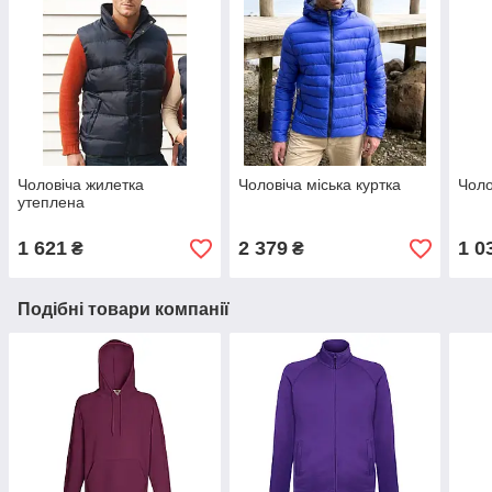
Чоловіча жилетка
Чоловіча міська куртка
Чоло
утеплена
1 621
2 379
1 0
₴
₴
Подібні товари компанії