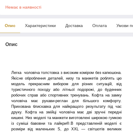
Немає в наявності
Опис
Характеристики
Доставка
Оплата
Умови п
Опис
Легка чоловіча толстовка з високим коміром без капюшона.
Якісне оброблення деталей, низу та манжетів роблять цю
модель прекрасним вибором для різних ситуацій, від
туристичного походу або літньої подорожі, до буденних
робочих справ або спортивних тренувань. Кофта на замку
чоловіча має рукави-реглан для більшого комфорту.
Прихована блискавка для найкращого результату під час
друку. Кофта на змійці чоловіча має дві зручні передні
кишені. Низ моделі та манжети виготовлені широкою гумкою
із суміші бавовни та лайкри®.В представленій моделі є
розміри від маленьких S, до XXL — світшотів великих