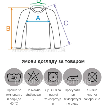
Умови догляду за товаром
Прання за
Не можна
Сушіння за
Прасувати
Хімічна
температур
відбілюват
низької
при
чистка
и води до
и
температур
температурі
заборонена
40 °C
и
не вище