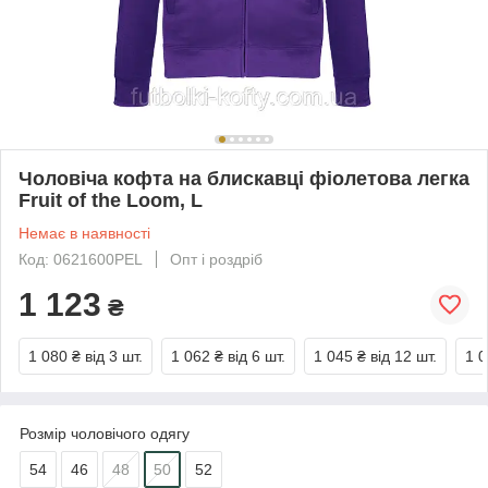
Чоловіча кофта на блискавці фіолетова легка
Fruit of the Loom, L
Немає в наявності
Код: 0621600PEL
Опт і роздріб
1 123
₴
1 080 ₴
від 3 шт.
1 062 ₴
від 6 шт.
1 045 ₴
від 12 шт.
1 0
Розмір чоловічого одягу
54
46
48
50
52