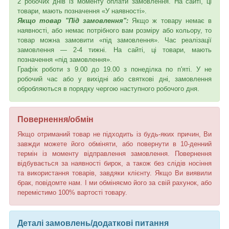
2 робочих днів із моменту оплати замовлення. На сайті, ці
товари, мають позначення «У наявності».
Якщо товар "Під замовлення":
Якщо ж товару немає в
наявності, або немає потрібного вам розміру або кольору, то
товар можна замовити «під замовлення». Час реалізації
замовлення — 2-4 тижні. На сайті, ці товари, мають
позначення «під замовлення».
Графік роботи з 9.00 до 19.00 з понеділка по п'яті. У не
робочий час або у вихідні або святкові дні, замовлення
обробляються в порядку чергою наступного робочого дня.
Повернення/обмін
Якщо отриманий товар не підходить із будь-яких причин, Ви
завжди можете його обміняти, або повернути в 10-денний
термін із моменту відправлення замовлення. Повернення
відбувається за наявності бирок, а також без слідів носіння
та використання товарів, завдяки клієнту. Якщо Ви виявили
брак, повідомте нам. І ми обміняємо його за свій рахунок, або
перемістимо 100% вартості товару.
Деталі замовлень/додаткові питання