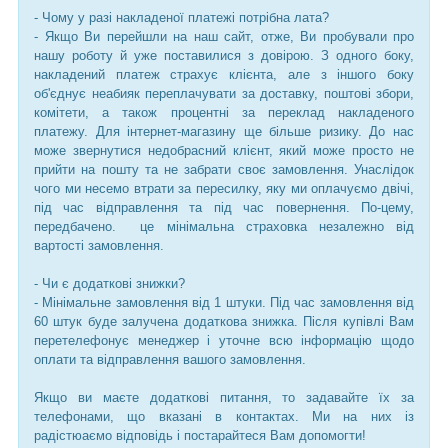
- Чому у разі накладеної платежі потрібна лата?
- Якщо Ви перейшли на наш сайт, отже, Ви пробували про
нашу роботу й уже поставилися з довірою. З одного боку,
накладений платеж страхує клієнта, але з іншого боку
об'єднує неабияк переплачувати за доставку, поштові збори,
комітети, а також процентні за переклад накладеного
платежу. Для інтернет-магазину ще більше ризику. До нас
може звернутися недобрасний клієнт, який може просто не
прийти на пошту та не забрати своє замовлення. Унаслідок
чого ми несемо втрати за пересилку, яку ми оплачуємо двічі,
під час відправлення та під час повернення. По-цему,
передбачено. це мінімальна страховка незалежно від
вартості замовлення.
- Чи є додаткові знижки?
- Мінімальне замовлення від 1 штуки. Під час замовлення від
60 штук буде залучена додаткова знижка. Після купівлі Вам
перетелефонує менеджер і уточне всю інформацію щодо
оплати та відправлення вашого замовлення.
Якщо ви маєте додаткові питання, то задавайте їх за
телефонами, що вказані в контактах. Ми на них із
радістюаємо відповідь і постарайтеся Вам допомогти!