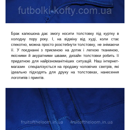
Брак капюшона дає змогу носити толстовку під куртку в
холодну пору року. І, на відміну від худі, коли стає
спекотно, можна просто розстебнути толстовку, не знімаючи
її. У поєднанні з приємною на дотик і легкою тканиною,
якісними й акуратними швами, дизайн толстовки робить її
придатною для найрізноманітніших ситуацій
. Наш інтернет-
магазин спеціалізується на продажу чоловічих светрів, які
ідеально підходять для друку на толстовках, нанесення
логотипів і принтів.