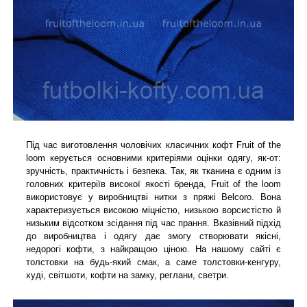
Під час виготовлення чоловічих класичних кофт Fruit of the
loom керується основними критеріями оцінки одягу, як-от:
зручність, практичність і безпека. Так, як тканина є одним із
головних критеріїв високої якості бренда, Fruit of the loom
використовує у виробництві нитки з пряжі Belcoro. Вона
характеризується високою міцністю, низькою ворсистістю й
низьким відсотком зсідання під час прання. Вказівний підхід
до виробництва і одягу дає змогу створювати якісні,
недорогі кофти, з найкращою ціною. На нашому сайті є
толстовки на будь-який смак, а саме толстовки-кенгуру,
худі, світшоти, кофти на замку, реглани, светри.