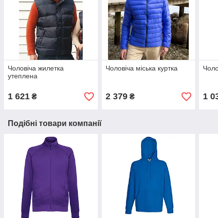
Чоловіча жилетка
Чоловіча міська куртка
Чоло
утеплена
1 621
2 379
1 0
₴
₴
Подібні товари компанії