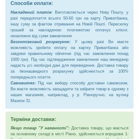
Способи оплати:
Накладений платіж
: Виготовляється через Нову Пошту, у
разі передоплаття всього 50-60 грн на карту Приватбанка,
іншу суму за фактом отримання на Новій Пошті. Пересилку
грошей за накладеною платежетою оплачує клієнт,
незалежно від суми замовлення.
Безготівковий розрахунок
:
У цьому разі Ви маєте
можливість зробити оплату на картку Приватбанка або
завдяки правильному обличчю (під час замовлення понад
1000 грн). Під час підтвердження замовлення наш менеджер
надасть усі необхідні дані для переведення. Доставка товару
за безнашвидкого розрахунку здійснюється за 100%
попереднього плаття.
Самовитяг
:
Під час вибору способу доставки самовозом,
Ви маєте можливість заощадити та забрати товар в одному з
наших магазинів, наприклад, у р. Рівноручно, на вулиці
Мазепи 31.
Терміни доставки:
Якщо товар "У наявності":
Доставка товару, що мається
на основному складі в місті Рівно, здійснюється впродовж 1-