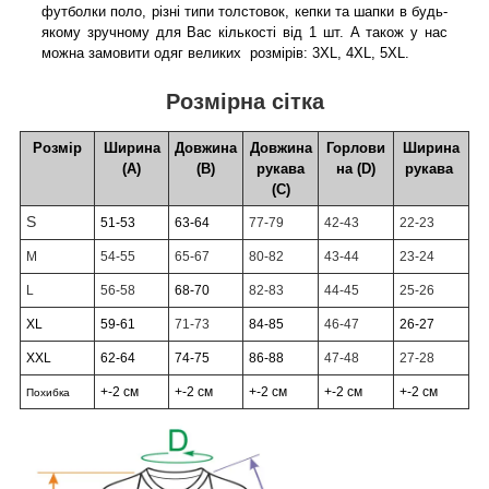
футболки поло, різні типи толстовок, кепки та шапки в будь-
якому зручному для Вас кількості від 1 шт. А також у нас
можна замовити одяг великих розмірів: 3XL, 4XL, 5XL.
Розмірна сітка
Розмір
Ширина
Довжина
Довжина
Горлови
Ширина
(А)
(В)
рукава
на (D)
рукава
(С)
S
51-53
63-64
77-79
42-43
22-23
M
54-55
65-67
80-82
43-44
23-24
L
56-58
68-70
82-83
44-45
25-26
XL
59-61
71-73
84-85
46-47
26-27
XXL
62-64
74-75
86-88
47-48
27-28
+-2 см
+-2 см
+-2 см
+-2 см
+-2 см
Похибка