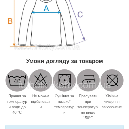
Умови догляду за товаром
Прання за
Не можна
Сушіння за
Прасувати
Хімічне
температур
відбілюват
низької
при
чищення
и води до
и
температур
температурі
заборонене
40 °C
и
не вище
150°C