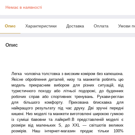
Немає в наявності
Опис
Характеристики
Доставка
Оплата
Умови п
Опис
Легка чоловіча толстовка з високим коміром без капюшона.
Якісне оброблення деталей, низу та манжетів роблять цю
модель прекрасним вибором для різних ситуацій, від
туристичного походу або літньої подорожі, до буденних
робочих справ або спортивних тренувань. Рукави-реглан
для більшого комфорту. Прихована блискавка для
найкращого результату під час друку. Дві зручні передні
кишені. Низ моделі та манжети виготовлені широкою гумкою
із суміші бавовни та лайкри®.В представленій моделі є
розміри від маленьких S, до XXL — світшотів великих
розмірів. Наш інтернет-магазин продає тільки 100%