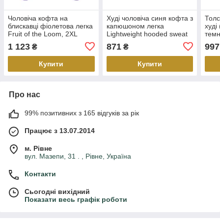
Чоловіча кофта на
Худі чоловіча синя кофта з
Толс
блискавці фіолетова легка
капюшоном легка
худі
Fruit of the Loom, 2XL
Lightweight hooded sweat
темн
Fruit of the Loom,2XL
Loom
1 123
871
997
₴
₴
Купити
Купити
Про нас
99% позитивних з 165 відгуків за рік
Працює з 13.07.2014
м. Рівне
вул. Мазепи, 31 . , Рівне, Україна
Контакти
Сьогодні вихідний
Показати весь графік роботи