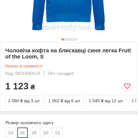
Чоловіча кофта на блискавці синя легка Fruit
of the Loom, S
Немає в наявності
Код: 062160051S
Опт і роздріб
1 123
₴
1 080 ₴
від 3 шт.
1 062 ₴
від 6 шт.
1 045 ₴
від 12 шт.
1 0
Розмір чоловічого одягу
54
46
48
50
52