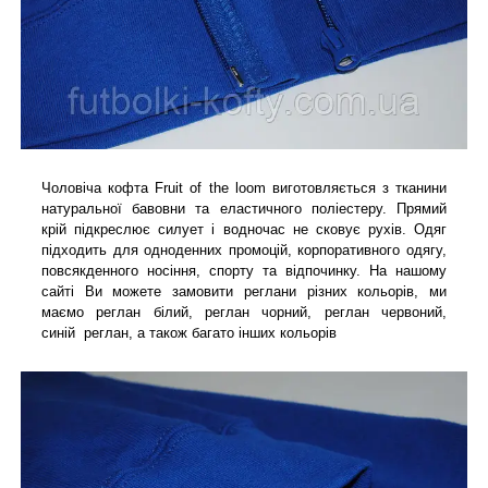
Чоловіча кофта Fruit of the loom виготовляється з тканини
натуральної бавовни та еластичного поліестеру. Прямий
крій підкреслює силует і водночас не сковує рухів. Одяг
підходить для одноденних промоцій, корпоративного одягу,
повсякденного носіння, спорту та відпочинку. На нашому
сайті Ви можете замовити реглани різних кольорів, ми
маємо реглан білий, реглан чорний, реглан червоний,
синій реглан, а також багато інших кольорів