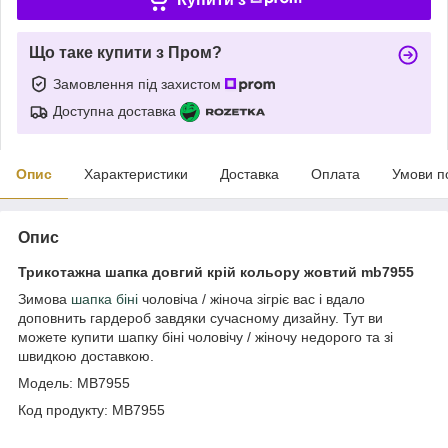
Що таке купити з Пром?
Замовлення під захистом
Доступна доставка
Опис
Характеристики
Доставка
Оплата
Умови п
Опис
Трикотажна шапка довгий крій кольору жовтий mb7955
Зимова
шапка біні
чоловіча / жіноча зігріє вас і вдало
доповнить гардероб завдяки сучасному дизайну. Тут ви
можете купити шапку біні чоловічу / жіночу недорого та зі
швидкою доставкою.
Модель: MB7955
Код продукту: MB7955