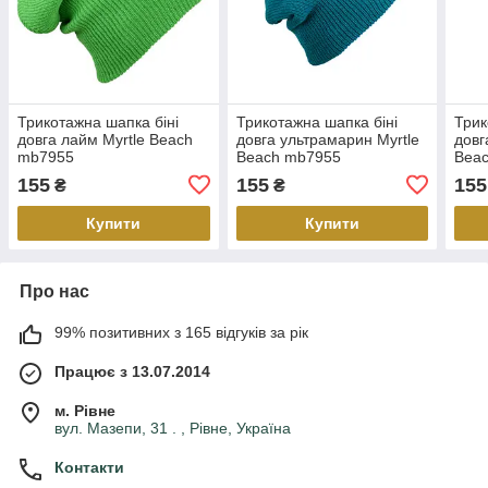
Трикотажна шапка біні
Трикотажна шапка біні
Трик
довга лайм Myrtle Beach
довга ультрамарин Myrtle
довг
mb7955
Beach mb7955
Bea
155
155
155
₴
₴
Купити
Купити
Про нас
99% позитивних з 165 відгуків за рік
Працює з 13.07.2014
м. Рівне
вул. Мазепи, 31 . , Рівне, Україна
Контакти