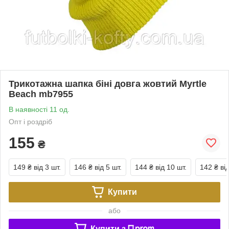
Трикотажна шапка біні довга жовтий Myrtle
Beach mb7955
В наявності 11 од.
Опт і роздріб
155
₴
149 ₴
від 3 шт.
146 ₴
від 5 шт.
144 ₴
від 10 шт.
142 ₴
ві
Купити
або
Купити з