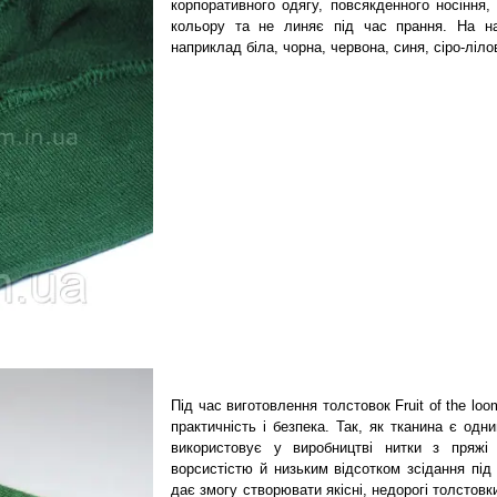
корпоративного одягу, повсякденного носіння, 
кольору та не линяє під час прання. На на
наприклад біла, чорна, червона, синя, сіро-ліло
Під час виготовлення толстовок Fruit of the loo
практичність і безпека. Так, як тканина є одни
використовує у виробництві нитки з пряжі 
ворсистістю й низьким відсотком зсідання під 
дає змогу створювати якісні, недорогі толстов