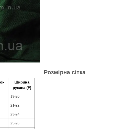
Розмірна сітка
он
Ширина
рукава
(F)
19-20
21-22
23-24
25-26