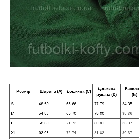
Довжина
Капюш
Розмір
Ширина (А)
Довжина (С)
рукава (D)
(Е)
S
48-50
65-66
77-79
34-35
M
54-55
69-70
79-80
35-36
L
58-60
71-72
80-81
36-37
XL
62-63
72-74
81-82
36-37