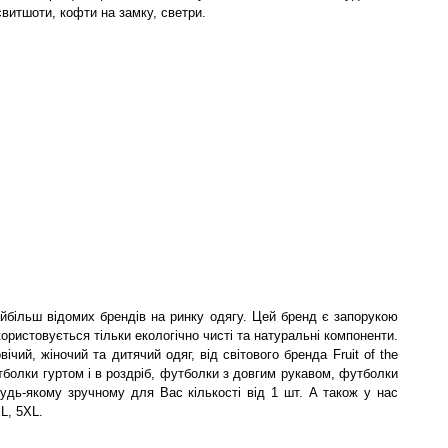
свитшоти, кофти на замку, светри.
айбільш відомих брендів на ринку одягу. Цей бренд є запорукою
користовується тільки екологічно чисті та натуральні компоненти.
ічий, жіночий та дитячий одяг, від світового бренда Fruit of the
болки гуртом і в роздріб, футболки з довгим рукавом, футболки
будь-якому зручному для Вас кількості від 1 шт. А також у нас
L, 5XL.