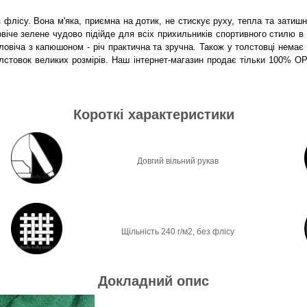
 флісу. Вона м'яка, приємна на дотик, не стискує руху, тепла та зати
віче зелене чудово підійде для всіх прихильників спортивного стилю в
чоловіча з капюшоном - річ практична та зручна. Також у толстовці нем
олстовок великих розмірів. Наш інтернет-магазин продає тільки 100%
Короткі характеристики
Довгий вільний рукав
Щільність 240 г/м2, без флісу
Докладний опис