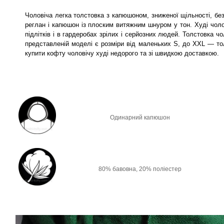
Чоловіча легка толстовка з капюшоном, зниженої щільності, без
реглан і капюшон із плоским витяжним шнуром у тон. Худі чоло
підлітків і в гардеробах зрілих і серйозних людей. Толстовка 
представленій моделі є розміри від маленьких S, до XXL — т
купити кофту чоловічу худі недорого та зі швидкою доставкою.
Одинарний капюшон
80% бавовна, 20% поліестер