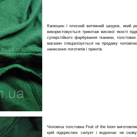
Капюшон і плоский витяжний шнурок, який ре
використовується трикотаж високої якості пі
суперстійкого фарбування тканини, толстовки 
магазин спеціалізується на продажу чоловічи
нанесення логотипів і принтів.
Чоловіча толстовка Fruit of the loom виготовл
крій підкреслює силует і водночас не скову