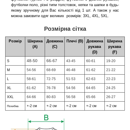
футболки поло, різні типи толстовок, кепки та шапки в будь-
якому зручному для Вас кількості від 1 шт. А також у нас
можна замовити одяг великих розмірів: 3XL, 4XL, 5XL.
Розмірна сітка
Розмір
Ширина
Довжина
Плечі (В)
Довжина
Ширина
(А)
(С)
рукава
рукава
(D)
(F)
48-50
66-67
S
43-45
60-61
19-20
M
54-56
68-69
46-48
61-62
21-22
L
58-61
72-75
51-53
62-63
22-23
XL
61-62
76-78
54-56
64-65
24-25
XXL
64-66
80-83
56-58
65-66
26-27
+-2 см
+-2 см
+-2 см
+-2 см
+-2 см
Похибка