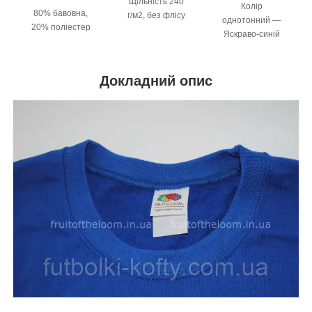
Щільність 240
Колір
80% бавовна,
г/м2, без флісу
однотонний —
20% поліестер
Яскраво-синій
Докладний опис