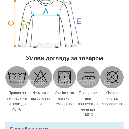
Умови догляду за товаром
Прання за
Не можна
Сушіння за
Прасувати
Хімічна
температур
відбілюват
низької
при
чистка
и води до
и
температур
температурі
заборонена
40 °C
и
не вище
150°C
Способи оплати: