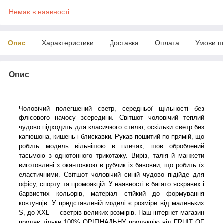
Немає в наявності
Опис
Характеристики
Доставка
Оплата
Умови п
Опис
Чоловічий полегшений светр, середньої щільності без
флісового начосу зсередини. Світшот чоловічий теплий
чудово підходить для класичного стилю, оскільки светр без
капюшона, кишень і блискавки. Рукав пошитий по прямій, що
робить модель вільнішою в плечах, шов оброблений
тасьмою з однотонного трикотажу. Виріз, талія й манжети
виготовлені з окантовкою в рубчик із бавовни, що робить їх
еластичними. Світшот чоловічий синій чудово підійде для
офісу, спорту та промоакцій. У наявності є багато яскравих і
барвистих кольорів, матеріал стійкий до формування
ковтунців. У представленій моделі є розміри від маленьких
S, до XXL — светрів великих розмірів. Наш інтернет-магазин
продає тільки 100% ОРІГІНАЛЬНУ продукцію від FRUIT OF