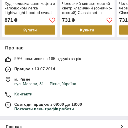
Худі чоловіча синя кофта з
Чоловічий світшот жовтий
Чоло
капюшоном легка
светр класичний (сонячно-
черв
Lightweight hooded sweat
жовтий) Classic set-in
Class
Fruit of the Loom,2XL
sweat Fruit of the
the 
871
731
731
₴
₴
Loom,2XL
Купити
Купити
Про нас
99% позитивних з 165 відгуків за рік
Працює з 13.07.2014
м. Рівне
вул. Мазепи, 31 . , Рівне, Україна
Контакти
Сьогодні працює з 09:00 до 18:00
Показати весь графік роботи
Про нас