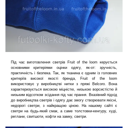
Під час виготовлення светрів Fruit of the loom керується
основними критеріями оцінки одягу, як-от: зручність,
практичність і безпека. Так, як тканина є одним із головних
критеріїв високої якості бренда, Fruit of the loom
використовує у виробництві нитки з пряжі Belcoro. Вона
характеризується високою міцністю, низькою ворсистістю й
низьким відсотком зсідання під час прання. Вказівний підхід
до виробництва светрів і одягу дає змогу створювати якісні,
недорогі светри, з найкращою ціною. На нашому сайті є
светри на будь-який смак, а саме толстовки-кенгуру, худі,
реглани, свитшоти, кофти на замку, светри.