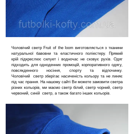
Чоловічий светр Fruit of the loom виготовляється з тканини
натуральної бавовни та еластичного поліестеру. Прямий
крій підкреслює силует і водночас не сковує рухів. Одяг
підходить для одноденних промоцій, корпоративного одягу,
повсякденного носіння, спорту та відпочинку.
Чоловічий светр зберігає насиченість кольору та не линяє
під час прання. На нашому сайті Ви можете замовити светра
різних кольорів, ми маємо светр білий, светр чорний, светр
червоний, синій светр, а також багато інших кольорів.