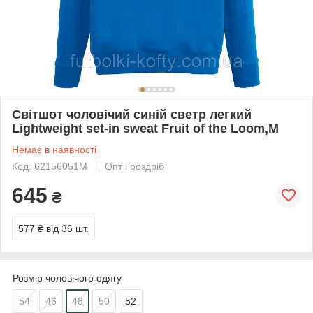
Світшот чоловічий синій светр легкий
Lightweight set-in sweat Fruit of the Loom,M
Немає в наявності
Код: 62156051M
Опт і роздріб
645
₴
577 ₴
від 36 шт.
Розмір чоловічого одягу
54
46
48
50
52