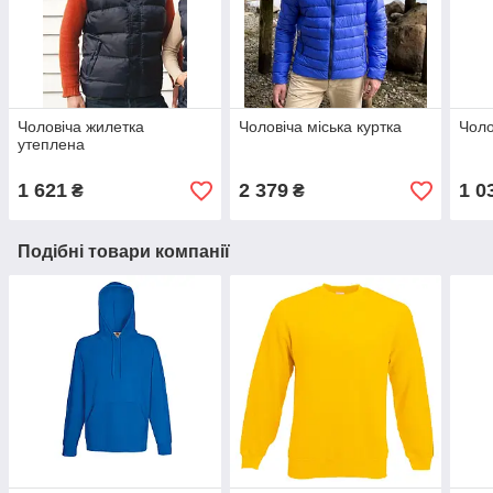
Чоловіча жилетка
Чоловіча міська куртка
Чоло
утеплена
1 621
2 379
1 0
₴
₴
Подібні товари компанії