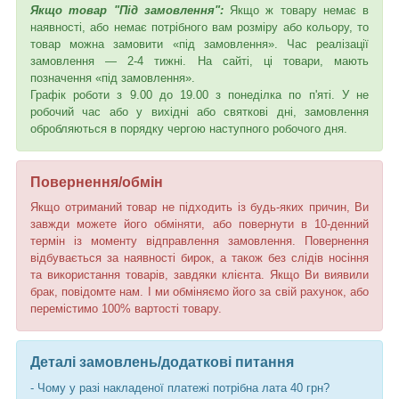
Якщо товар "Під замовлення":
Якщо ж товару немає в
наявності, або немає потрібного вам розміру або кольору, то
товар можна замовити «під замовлення». Час реалізації
замовлення — 2-4 тижні. На сайті, ці товари, мають
позначення «під замовлення».
Графік роботи з 9.00 до 19.00 з понеділка по п'яті. У не
робочий час або у вихідні або святкові дні, замовлення
обробляються в порядку чергою наступного робочого дня.
Повернення/обмін
Якщо отриманий товар не підходить із будь-яких причин, Ви
завжди можете його обміняти, або повернути в 10-денний
термін із моменту відправлення замовлення. Повернення
відбувається за наявності бирок, а також без слідів носіння
та використання товарів, завдяки клієнта. Якщо Ви виявили
брак, повідомте нам. І ми обміняємо його за свій рахунок, або
перемістимо 100% вартості товару.
Деталі замовлень/додаткові питання
- Чому у разі накладеної платежі потрібна лата 40 грн?