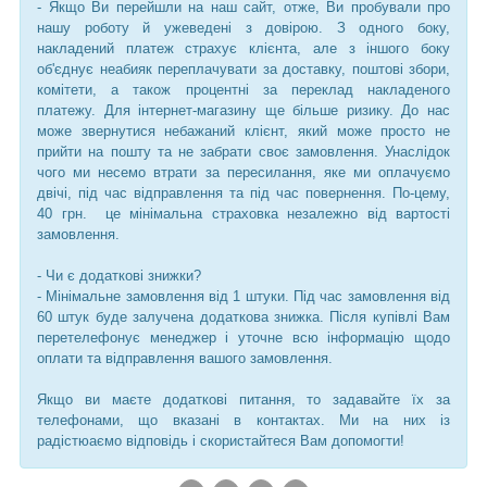
- Якщо Ви перейшли на наш сайт, отже, Ви пробували про
нашу роботу й ужеведені з довірою. З одного боку,
накладений платеж страхує клієнта, але з іншого боку
об'єднує неабияк переплачувати за доставку, поштові збори,
комітети, а також процентні за переклад накладеного
платежу. Для інтернет-магазину ще більше ризику. До нас
може звернутися небажаний клієнт, який може просто не
прийти на пошту та не забрати своє замовлення. Унаслідок
чого ми несемо втрати за пересилання, яке ми оплачуємо
двічі, під час відправлення та під час повернення. По-цему,
40 грн. це мінімальна страховка незалежно від вартості
замовлення.
- Чи є додаткові знижки?
- Мінімальне замовлення від 1 штуки. Під час замовлення від
60 штук буде залучена додаткова знижка. Після купівлі Вам
перетелефонує менеджер і уточне всю інформацію щодо
оплати та відправлення вашого замовлення.
Якщо ви маєте додаткові питання, то задавайте їх за
телефонами, що вказані в контактах. Ми на них із
радістюаємо відповідь і скористайтеся Вам допомогти!