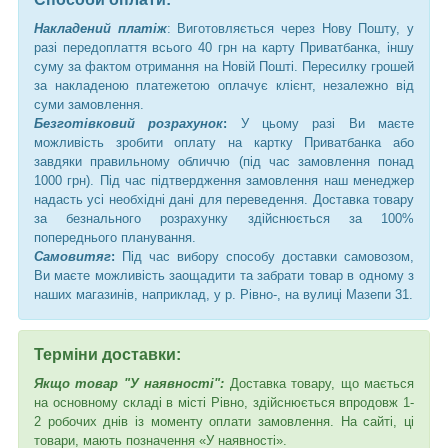
Накладений платіж
: Виготовляється через Нову Пошту, у
разі передоплаття всього 40 грн на карту Приватбанка, іншу
суму за фактом отримання на Новій Пошті. Пересилку грошей
за накладеною платежетою оплачує клієнт, незалежно від
суми замовлення.
Безготівковий розрахунок
:
У цьому разі Ви маєте
можливість зробити оплату на картку Приватбанка або
завдяки правильному обличчю (під час замовлення понад
1000 грн). Під час підтвердження замовлення наш менеджер
надасть усі необхідні дані для переведення. Доставка товару
за безнального розрахунку здійснюється за 100%
попереднього планування.
Самовитяг
:
Під час вибору способу доставки самовозом,
Ви маєте можливість заощадити та забрати товар в одному з
наших магазинів, наприклад, у р. Рівно-, на вулиці Мазепи 31.
Терміни доставки:
Якщо товар "У наявності":
Доставка товару, що мається
на основному складі в місті Рівно, здійснюється впродовж 1-
2 робочих днів із моменту оплати замовлення. На сайті, ці
товари, мають позначення «У наявності».