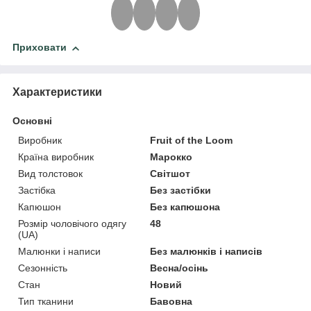
Приховати
Характеристики
Основні
Виробник
Fruit of the Loom
Країна виробник
Марокко
Вид толстовок
Світшот
Застібка
Без застібки
Капюшон
Без капюшона
Розмір чоловічого одягу
48
(UA)
Малюнки і написи
Без малюнків і написів
Сезонність
Весна/осінь
Стан
Новий
Тип тканини
Бавовна