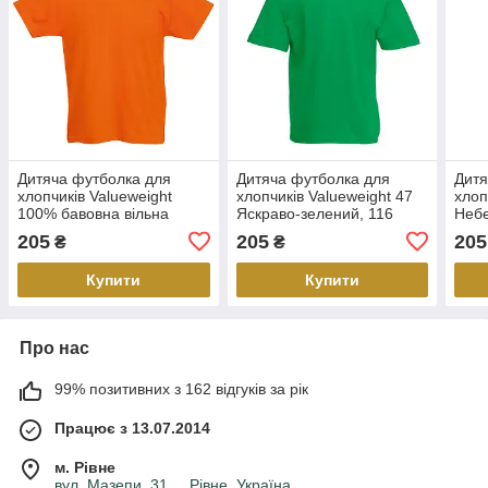
Дитяча футболка для
Дитяча футболка для
Дитя
хлопчиків Valueweight
хлопчиків Valueweight 47
хлоп
100% бавовна вільна
Яскраво-зелений, 116
Небе
Колір Жовтогарячий
205
205
205
₴
₴
Розмір 5-6 61-033-44 5-6
Купити
Купити
Про нас
99% позитивних з 162 відгуків за рік
Працює з 13.07.2014
м. Рівне
вул. Мазепи, 31 . , Рівне, Україна